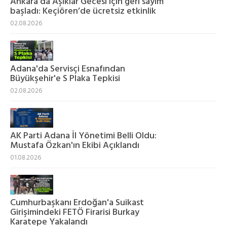
Ankara’da Âşıklar Gecesi için geri sayım
başladı: Keçiören’de ücretsiz etkinlik
02.08.2026
Adana'da Servisçi Esnafından
Büyükşehir'e S Plaka Tepkisi
02.08.2026
AK Parti Adana İl Yönetimi Belli Oldu:
Mustafa Özkan'ın Ekibi Açıklandı
01.08.2026
Cumhurbaşkanı Erdoğan'a Suikast
Girişimindeki FETÖ Firarisi Burkay
Karatepe Yakalandı