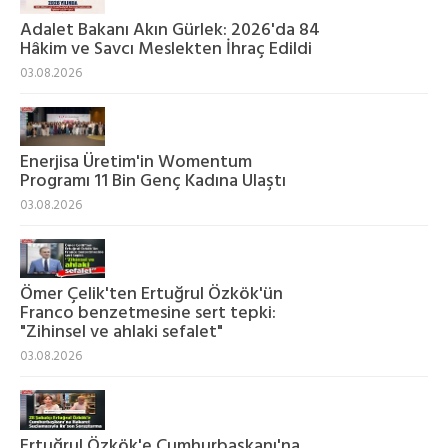
Adalet Bakanı Akın Gürlek: 2026'da 84
Hâkim ve Savcı Meslekten İhraç Edildi
03.08.2026
Enerjisa Üretim'in Womentum
Programı 11 Bin Genç Kadına Ulaştı
03.08.2026
Ömer Çelik'ten Ertuğrul Özkök'ün
Franco benzetmesine sert tepki:
"Zihinsel ve ahlaki sefalet"
03.08.2026
Ertuğrul Özkök'e Cumhurbaşkanı'na