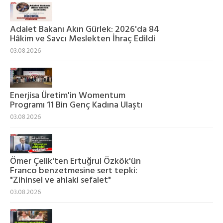
Adalet Bakanı Akın Gürlek: 2026'da 84
Hâkim ve Savcı Meslekten İhraç Edildi
03.08.2026
Enerjisa Üretim'in Womentum
Programı 11 Bin Genç Kadına Ulaştı
03.08.2026
Ömer Çelik'ten Ertuğrul Özkök'ün
Franco benzetmesine sert tepki:
"Zihinsel ve ahlaki sefalet"
03.08.2026