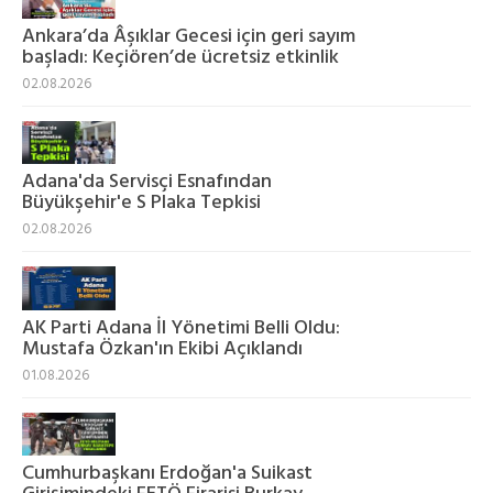
Ankara’da Âşıklar Gecesi için geri sayım
başladı: Keçiören’de ücretsiz etkinlik
02.08.2026
Adana'da Servisçi Esnafından
Büyükşehir'e S Plaka Tepkisi
02.08.2026
AK Parti Adana İl Yönetimi Belli Oldu:
Mustafa Özkan'ın Ekibi Açıklandı
01.08.2026
Cumhurbaşkanı Erdoğan'a Suikast