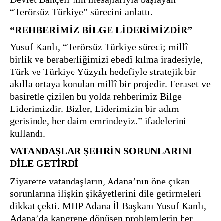
“REHBERİMİZ BİLGE LİDERİMİZDİR”
Yusuf Kanlı, “Terörsüz Türkiye süreci; millî 
birlik ve beraberliğimizi ebedî kılma iradesiyle, 
Türk ve Türkiye Yüzyılı hedefiyle stratejik bir 
akılla ortaya konulan millî bir projedir. Feraset ve 
basiretle çizilen bu yolda rehberimiz Bilge 
Liderimizdir. Bizler, Liderimizin bir adım 
gerisinde, her daim emrindeyiz.” ifadelerini 
VATANDAŞLAR ŞEHRİN SORUNLARINI 
DİLE GETİRDİ
Ziyarette vatandaşların, Adana’nın öne çıkan 
sorunlarına ilişkin şikâyetlerini dile getirmeleri 
dikkat çekti. MHP Adana İl Başkanı Yusuf Kanlı, 
Adana’da kangrene dönüşen problemlerin her 