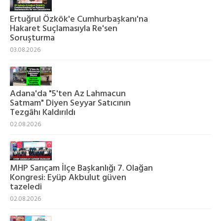
Ertuğrul Özkök'e Cumhurbaşkanı'na
Hakaret Suçlamasıyla Re'sen
Soruşturma
03.08.2026
Adana'da "5'ten Az Lahmacun
Satmam" Diyen Seyyar Satıcının
Tezgâhı Kaldırıldı
02.08.2026
MHP Sarıçam İlçe Başkanlığı 7. Olağan
Kongresi: Eyüp Akbulut güven
tazeledi
02.08.2026