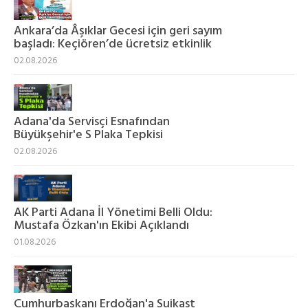
Ankara’da Âşıklar Gecesi için geri sayım
başladı: Keçiören’de ücretsiz etkinlik
02.08.2026
Adana'da Servisçi Esnafından
Büyükşehir'e S Plaka Tepkisi
02.08.2026
AK Parti Adana İl Yönetimi Belli Oldu:
Mustafa Özkan'ın Ekibi Açıklandı
01.08.2026
Cumhurbaşkanı Erdoğan'a Suikast