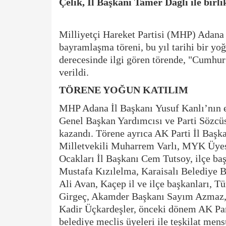
Çelik, İl Başkanı Tamer Dağlı ile birlik
Milliyetçi Hareket Partisi (MHP) Adana 
bayramlaşma töreni, bu yıl tarihi bir yo
derecesinde ilgi gören törende, "Cumhur İ
verildi.
TÖRENE YOĞUN KATILIM
​MHP Adana İl Başkanı Yusuf Kanlı’nın e
Genel Başkan Yardımcısı ve Parti Sözcü
kazandı. Törene ayrıca AK Parti İl Baş
Milletvekili Muharrem Varlı, MYK Üyes
Ocakları İl Başkanı Cem Tutsoy, ilçe ba
Mustafa Kızılelma, Karaisalı Belediye 
Ali Avan, Kaçep il ve ilçe başkanları,
Girgeç, Akamder Başkanı Sayım Azmaz,
Kadir Üçkardeşler, önceki dönem AK Part
belediye meclis üyeleri ile teşkilat mensu