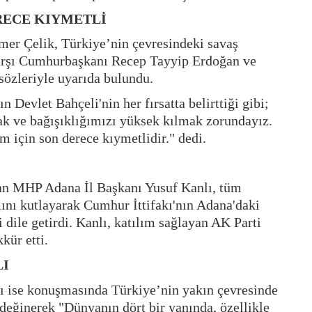
RECE KIYMETLİ
er Çelik, Türkiye’nin çevresindeki savaş
 karşı Cumhurbaşkanı Recep Tayyip Erdoğan ve
özleriyle uyarıda bulundu.
Devlet Bahçeli'nin her fırsatta belirttiği gibi;
ak ve bağışıklığımızı yüksek kılmak zorundayız.
 için son derece kıymetlidir." dedi.
ayan MHP Adana İl Başkanı Yusuf Kanlı, tüm
ını kutlayarak Cumhur İttifakı'nın Adana'daki
ile getirdi. Kanlı, katılım sağlayan AK Parti
kkür etti.
LI
 ise konuşmasında Türkiye’nin yakın çevresinde
eğinerek "Dünyanın dört bir yanında, özellikle