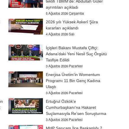
teklifi TBMM'de: Abdullah Güler
ayrıntıları açıkladı
5 Ağustos 2026 Çarşamba
i
2026 yılı Yüksek Askerî Şûra
kararları açıklandı
4 Ağustos 2026 Salı
İçişleri Bakanı Mustafa Çiftçi:
Adana'daki Yeni Nesil Suç Örgütü
Tasfiye Edildi
3 Ağustos 2026 Pazartesi
Enerjisa Üretim'in Womentum
Programı 11 Bin Genç Kadına
Ulaştı
3 Ağustos 2026 Pazartesi
ün
Ertuğrul Özkök'e
:
Cumhurbaşkanı'na Hakaret
Suçlamasıyla Re'sen Soruşturma
3 Ağustos 2026 Pazartesi
MHP Sarıçam İlçe Başkanlığı 7.