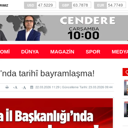
47.5229
63.7878
54.7749
USD
GBP
EUR
RIMIZ
OMİ
DÜNYA
MAGAZİN
SPOR
MEDY
'nda tarihî bayramlaşma!
+
22.03.2026 11:29 | Güncelleme Tarihi: 23.03.2026 09:44
-