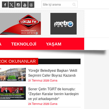
A
TEKNOLOJİ
YAŞAM
ÇOK OKUNANLAR
Yüreğir Belediyesi Başkan Vekili
Seçimini Cafer Boyraz Kazandı
31 Temmuz 2026 Cuma
Soner Çetin TGRT'de konuştu:
"Zeydan Karalar benim kardeşim
ve yol arkadaşımdır"
24 Temmuz 2026 Cuma