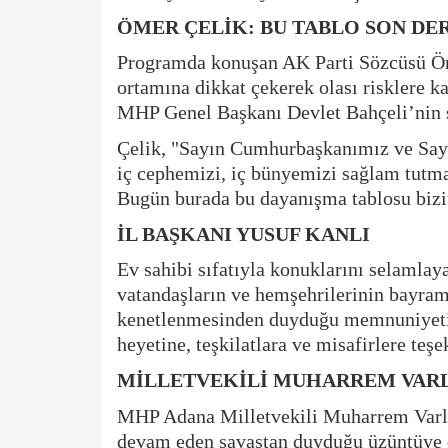
ÖMER ÇELİK: BU TABLO SON DE
​Programda konuşan AK Parti Sözcüsü Öm
ortamına dikkat çekerek olası risklere
MHP Genel Başkanı Devlet Bahçeli’nin s
Çelik, "Sayın Cumhurbaşkanımız ve Sayın 
iç cephemizi, iç bünyemizi sağlam tutm
Bugün burada bu dayanışma tablosu bizim
İL BAŞKANI YUSUF KANLI
​Ev sahibi sıfatıyla konuklarını selaml
vatandaşların ve hemşehrilerinin bayram
kenetlenmesinden duyduğu memnuniyeti d
heyetine, teşkilatlara ve misafirlere teşe
MİLLETVEKİLİ MUHARREM VAR
​MHP Adana Milletvekili Muharrem Varlı
devam eden savaştan duyduğu üzüntüye d