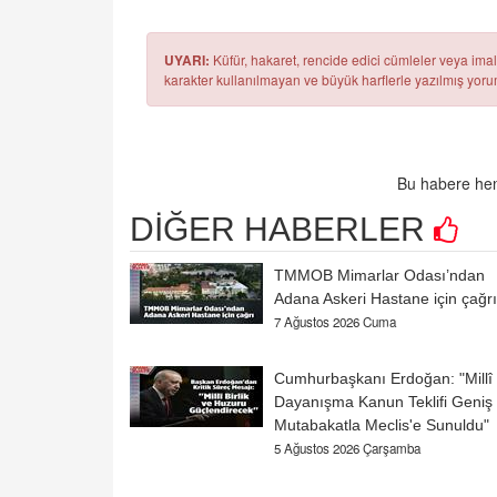
UYARI:
Küfür, hakaret, rencide edici cümleler veya imala
karakter kullanılmayan ve büyük harflerle yazılmış yo
Bu habere hen
DİĞER HABERLER
TMMOB Mimarlar Odası’ndan
Adana Askeri Hastane için çağrı
7 Ağustos 2026 Cuma
Cumhurbaşkanı Erdoğan: "Millî
Dayanışma Kanun Teklifi Geniş
Mutabakatla Meclis'e Sunuldu"
5 Ağustos 2026 Çarşamba