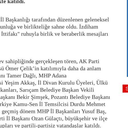
te katıldı.
İl Başkanlığı tarafından düzenlenen geleneksel
ğunluğa ve birlikteliğe sahne oldu. İzdiham
ttifakı" ruhuyla birlik ve beraberlik mesajları
v sahipliğinde gerçekleşen tören, AK Parti
sü Ömer Çelik’in katılımıyla daha da anlam
kanı Tamer Dağlı, MHP Adana
i Yeşim Akkaş, İl Divan Kurulu Üyeleri, Ülkü
şkanları, Sarıçam Belediye Başkan Vekili
Başkanı Bekir Şimşek, Pozantı Belediye Başkanı
 Türkiye Kamu-Sen İl Temsilcisi Durdu Mehmet
 geçmiş dönem MHP İl Başkanları Yusuf Baş,
i İl Başkanı Ozan Gülaçtı, büyükşehir ve ilçe
pları ve partili-partisiz vatandaşlar katıldı.