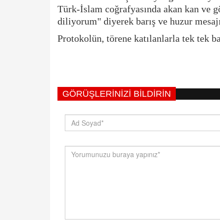
Türk-İslam coğrafyasında akan kan ve gö
diliyorum" diyerek barış ve huzur mesajı
​Protokolün, törene katılanlarla tek tek
GÖRÜŞLERINIZI BILDIRIN