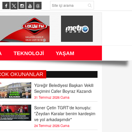
A
TEKNOLOJİ
YAŞAM
ÇOK OKUNANLAR
Yüreğir Belediyesi Başkan Vekili
Seçimini Cafer Boyraz Kazandı
31 Temmuz 2026 Cuma
Soner Çetin TGRT'de konuştu:
"Zeydan Karalar benim kardeşim
ve yol arkadaşımdır"
24 Temmuz 2026 Cuma