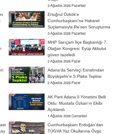
3 Ağustos 2026 Pazartesi
ün
Ertuğrul Özkök'e
:
Cumhurbaşkanı'na Hakaret
Suçlamasıyla Re'sen Soruşturma
3 Ağustos 2026 Pazartesi
MHP Sarıçam İlçe Başkanlığı 7.
n
Olağan Kongresi: Eyüp Akbulut
güven tazeledi
2 Ağustos 2026 Pazar
ri
Adana'da Servisçi Esnafından
Büyükşehir'e S Plaka Tepkisi
2 Ağustos 2026 Pazar
AK Parti Adana İl Yönetimi Belli
Oldu: Mustafa Özkan'ın Ekibi
Açıklandı
1 Ağustos 2026 Cumartesi
ast
Cumhurbaşkanı Erdoğan'dan
kay
TÜGVA Yaz Okullarına Övgü