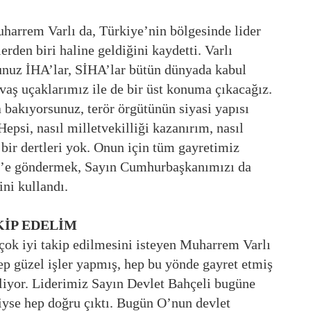
rrem Varlı da, Türkiye’nin bölgesinde lider
rden biri haline geldiğini kaydetti. Varlı
nuz İHA’lar, SİHA’lar bütün dünyada kabul
vaş uçaklarımız ile de bir üst konuma çıkacağız.
a bakıyorsunuz, terör örgütünün siyasi yapısı
Hepsi, nasıl milletvekilliği kazanırım, nasıl
bir dertleri yok. Onun için tüm gayretimiz
is’e göndermek, Sayın Cumhurbaşkanımızı da
ni kullandı.
KİP EDELİM
ok iyi takip edilmesini isteyen Muharrem Varlı
p güzel işler yapmış, hep bu yönde gayret etmiş
tiliyor. Liderimiz Sayın Devlet Bahçeli bugüne
diyse hep doğru çıktı. Bugün O’nun devlet