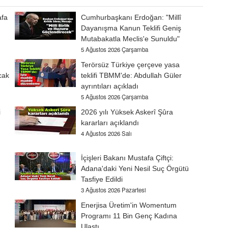
afa
Cumhurbaşkanı Erdoğan: "Millî
Dayanışma Kanun Teklifi Geniş
Mutabakatla Meclis'e Sunuldu"
5 Ağustos 2026 Çarşamba
Terörsüz Türkiye çerçeve yasa
cak
teklifi TBMM'de: Abdullah Güler
ayrıntıları açıkladı
5 Ağustos 2026 Çarşamba
i
2026 yılı Yüksek Askerî Şûra
kararları açıklandı
4 Ağustos 2026 Salı
İçişleri Bakanı Mustafa Çiftçi:
Adana'daki Yeni Nesil Suç Örgütü
Tasfiye Edildi
3 Ağustos 2026 Pazartesi
Enerjisa Üretim'in Womentum
Programı 11 Bin Genç Kadına
Ulaştı