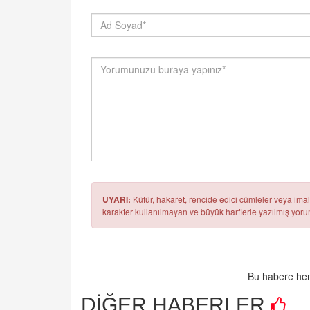
UYARI:
Küfür, hakaret, rencide edici cümleler veya imala
karakter kullanılmayan ve büyük harflerle yazılmış yo
Bu habere hen
DİĞER HABERLER