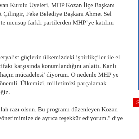
ivan Kurulu Üyeleri, MHP Kozan İlçe Başkanı
t Çilingir, Feke Belediye Başkanı Ahmet Sel
efete mensup farklı partilerden MHP’ye katılım
alist güçlerin ülkemizdeki işbirlikçiler ile el
tifakı karşısında konumlandığını anlattı. Kanlı
ile haçın mücadelesi' diyorum. O nedenle MHP'ye
önemli. Ülkemizi, milletimizi parçalamak
ğiz.
llah razı olsun. Bu programı düzenleyen Kozan
 yönetimimize de ayrıca teşekkür ediyorum." diye