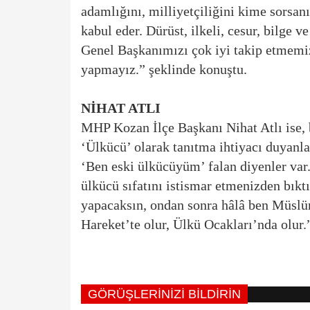
adamlığını, milliyetçiliğini kime sorsan
kabul eder. Dürüst, ilkeli, cesur, bilge 
Genel Başkanımızı çok iyi takip etmemiz
yapmayız.” şeklinde konuştu.
NİHAT ATLI
MHP Kozan İlçe Başkanı Nihat Atlı ise, 
‘Ülkücü’ olarak tanıtma ihtiyacı duyanla
‘Ben eski ülkücüyüm’ falan diyenler var. 
ülkücü sıfatını istismar etmenizden bıktı
yapacaksın, ondan sonra hâlâ ben Müslü
Hareket’te olur, Ülkü Ocakları’nda olur.
GÖRÜŞLERINIZI BILDIRIN