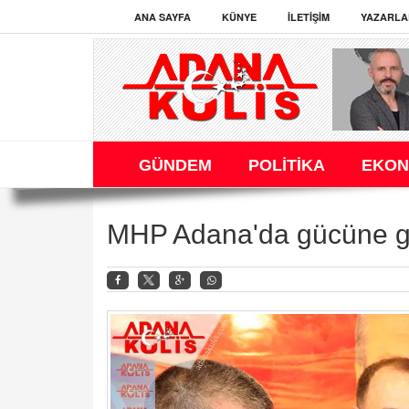
ANA SAYFA
KÜNYE
İLETIŞIM
YAZARLA
GÜNDEM
POLİTİKA
EKON
MHP Adana'da gücüne gü