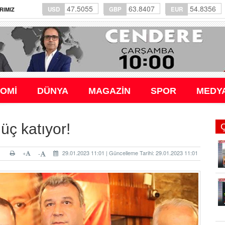
47.5055
63.8407
54.8356
USD
GBP
EUR
RIMIZ
OMİ
DÜNYA
MAGAZİN
SPOR
MEDY
ç katıyor!
+
29.01.2023 11:01 | Güncelleme Tarihi: 29.01.2023 11:01
-