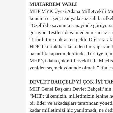
MUHARREM VARLI
MHP MYK Üyesi Adana Milletvekili Muha
konuma erişen, Dünyada söz sahibi ülkele
“Özellikle savunma sanayinde görüyorsu
görüyor. Testleri devam eden insansız sa
Terör bitme noktasına geldi. Diğer taraf
HDP ile ortak hareket eden bir yapı var. 
bakanlık kaparım derdinde. Türkiye için 
MHP’yi daha çok milletvekili ile Mecl
yeniden seçmek yönünde olmalı.” ifadesi
DEVLET BAHÇELİ’Yİ ÇOK İYİ TA
MHP Genel Başkanı Devlet Bahçeli’nin ç
“MHP; ülkemizin, milletimizin lehine he
bir lider ve arkadaşları tarafından yöne
kadar milletimizi hiç yanıltmadı, ne de