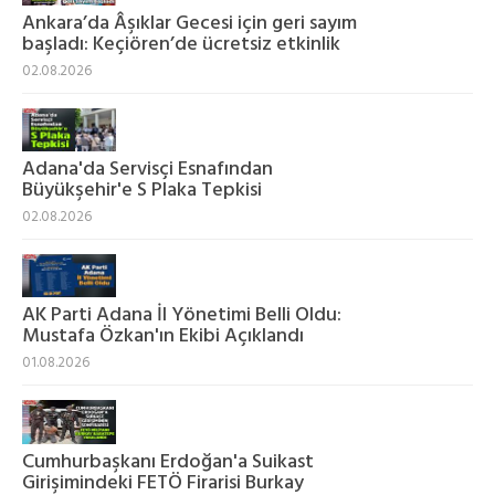
Ankara’da Âşıklar Gecesi için geri sayım
başladı: Keçiören’de ücretsiz etkinlik
02.08.2026
Adana'da Servisçi Esnafından
Büyükşehir'e S Plaka Tepkisi
02.08.2026
AK Parti Adana İl Yönetimi Belli Oldu:
Mustafa Özkan'ın Ekibi Açıklandı
01.08.2026
Cumhurbaşkanı Erdoğan'a Suikast
Girişimindeki FETÖ Firarisi Burkay