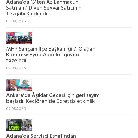
Adana'da "5'ten Az Lahmacun
Satmam" Diyen Seyyar Satıcının
Tezgâhı Kaldırıldı
02.08.2026
MHP Sarıçam İlçe Başkanlığı 7. Olağan
Kongresi: Eyüp Akbulut güven
tazeledi
02.08.2026
Ankara’da Âşıklar Gecesi için geri sayım
başladı: Keçiören’de ücretsiz etkinlik
02.08.2026
Adana'da Servisçi Esnafından