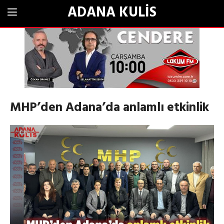
ADANA KULİS
MHP’den Adana’da anlamlı etkinlik