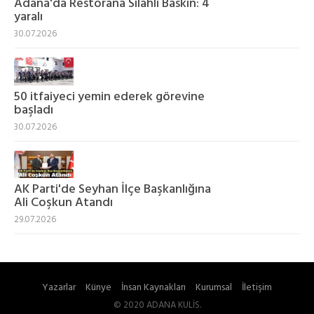
Adana'da Restorana Silahlı Baskın: 4
yaralı
30.07.2026
50 itfaiyeci yemin ederek görevine
başladı
30.07.2026
AK Parti'de Seyhan İlçe Başkanlığına
Ali Coşkun Atandı
29.07.2026
Yazarlar
Künye
İnsan Kaynakları
Kurumsal
İletişim
© 2020 ADANA KULİS.