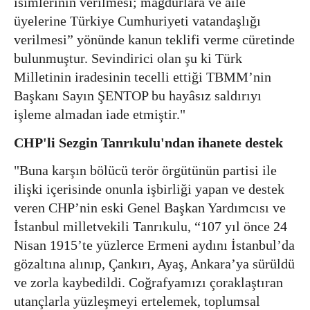
isimlerinin verilmesi; mağdurlara ve aile
üyelerine Türkiye Cumhuriyeti vatandaşlığı
verilmesi” yönünde kanun teklifi verme cüretinde
bulunmuştur. Sevindirici olan şu ki Türk
Milletinin iradesinin tecelli ettiği TBMM’nin
Başkanı Sayın ŞENTOP bu hayâsız saldırıyı
işleme almadan iade etmiştir."
CHP'li Sezgin Tanrıkulu'ndan ihanete destek
"Buna karşın bölücü terör örgütünün partisi ile
ilişki içerisinde onunla işbirliği yapan ve destek
veren CHP’nin eski Genel Başkan Yardımcısı ve
İstanbul milletvekili Tanrıkulu, “107 yıl önce 24
Nisan 1915’te yüzlerce Ermeni aydını İstanbul’da
gözaltına alınıp, Çankırı, Ayaş, Ankara’ya sürüldü
ve zorla kaybedildi. Coğrafyamızı çoraklaştıran
utançlarla yüzleşmeyi ertelemek, toplumsal