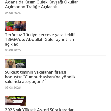
Adana'da Kasım Gülek Kavşağı Okullar
Açılmadan Trafiğe Açılacak
05.08.2026
Terörsüz Türkiye çerçeve yasa teklifi
TBMM'de: Abdullah Güler ayrıntıları
açıkladı
05.08.2026
Suikast timinin yakalanan firarisi
konuştu: "Cumhurbaşkanı'na yönelik
saldırıda ateş açtım"
05.08.2026
2026 yılı Yüksek Askerî Şûra kararları