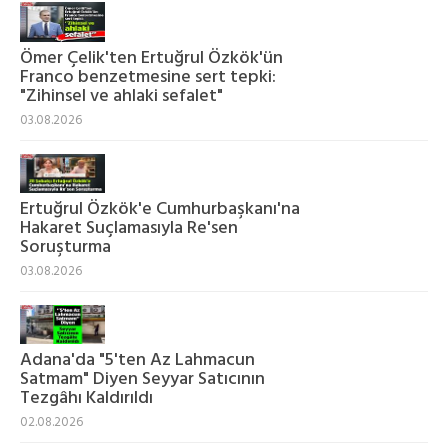
Ömer Çelik'ten Ertuğrul Özkök'ün
Franco benzetmesine sert tepki:
"Zihinsel ve ahlaki sefalet"
03.08.2026
Ertuğrul Özkök'e Cumhurbaşkanı'na
Hakaret Suçlamasıyla Re'sen
Soruşturma
03.08.2026
Adana'da "5'ten Az Lahmacun
Satmam" Diyen Seyyar Satıcının
Tezgâhı Kaldırıldı
02.08.2026