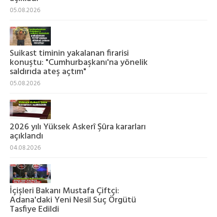
05.08.2026
Suikast timinin yakalanan firarisi
konuştu: "Cumhurbaşkanı'na yönelik
saldırıda ateş açtım"
05.08.2026
2026 yılı Yüksek Askerî Şûra kararları
açıklandı
04.08.2026
İçişleri Bakanı Mustafa Çiftçi:
Adana'daki Yeni Nesil Suç Örgütü
Tasfiye Edildi