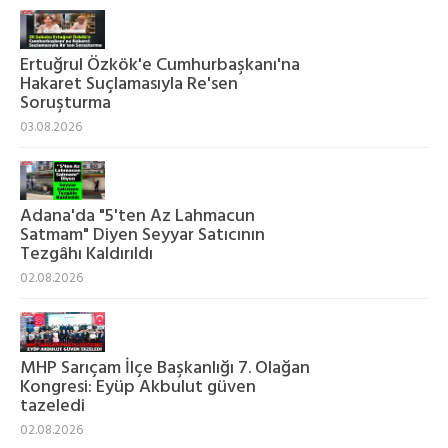
Ertuğrul Özkök'e Cumhurbaşkanı'na
Hakaret Suçlamasıyla Re'sen
Soruşturma
03.08.2026
Adana'da "5'ten Az Lahmacun
Satmam" Diyen Seyyar Satıcının
Tezgâhı Kaldırıldı
02.08.2026
MHP Sarıçam İlçe Başkanlığı 7. Olağan
Kongresi: Eyüp Akbulut güven
tazeledi
02.08.2026