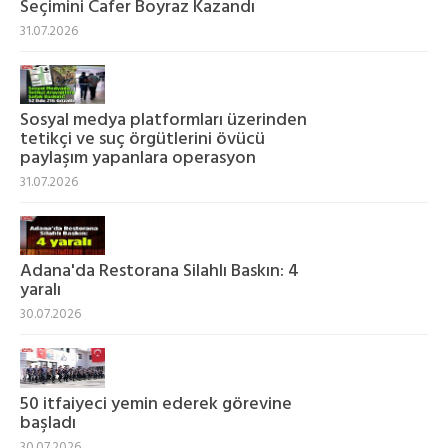
Seçimini Cafer Boyraz Kazandı
31.07.2026
Sosyal medya platformları üzerinden
tetikçi ve suç örgütlerini övücü
paylaşım yapanlara operasyon
31.07.2026
Adana'da Restorana Silahlı Baskın: 4
yaralı
30.07.2026
50 itfaiyeci yemin ederek görevine
başladı
30.07.2026