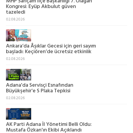
MHP Sarıçam İlçe Başkanlığı 7. Olağan
Kongresi: Eyüp Akbulut güven
tazeledi
02.08.2026
Ankara’da Âşıklar Gecesi için geri sayım
başladı: Keçiören’de ücretsiz etkinlik
02.08.2026
Adana'da Servisçi Esnafından
Büyükşehir'e S Plaka Tepkisi
02.08.2026
AK Parti Adana İl Yönetimi Belli Oldu:
Mustafa Özkan'ın Ekibi Açıklandı