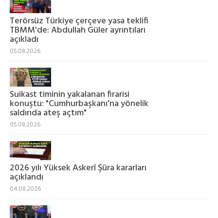
Terörsüz Türkiye çerçeve yasa teklifi
TBMM'de: Abdullah Güler ayrıntıları
açıkladı
05.08.2026
Suikast timinin yakalanan firarisi
konuştu: "Cumhurbaşkanı'na yönelik
saldırıda ateş açtım"
05.08.2026
2026 yılı Yüksek Askerî Şûra kararları
açıklandı
04.08.2026