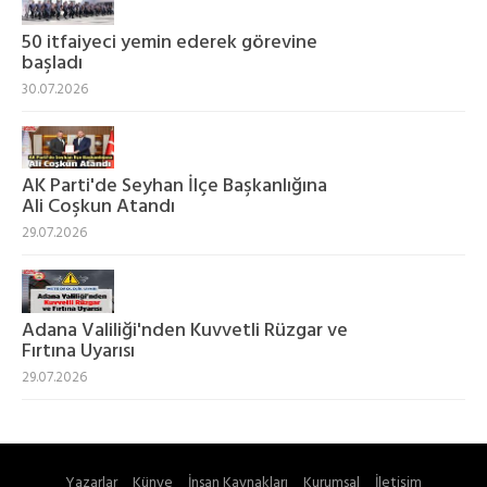
50 itfaiyeci yemin ederek görevine
başladı
30.07.2026
AK Parti'de Seyhan İlçe Başkanlığına
Ali Coşkun Atandı
29.07.2026
Adana Valiliği'nden Kuvvetli Rüzgar ve
Fırtına Uyarısı
29.07.2026
Yazarlar
Künye
İnsan Kaynakları
Kurumsal
İletişim