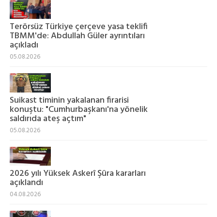
Terörsüz Türkiye çerçeve yasa teklifi
TBMM'de: Abdullah Güler ayrıntıları
açıkladı
05.08.2026
Suikast timinin yakalanan firarisi
konuştu: "Cumhurbaşkanı'na yönelik
saldırıda ateş açtım"
05.08.2026
2026 yılı Yüksek Askerî Şûra kararları
açıklandı
04.08.2026