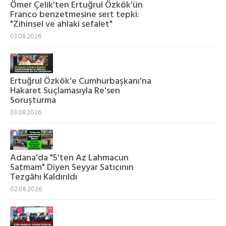
Ömer Çelik'ten Ertuğrul Özkök'ün
Franco benzetmesine sert tepki:
"Zihinsel ve ahlaki sefalet"
03.08.2026
Ertuğrul Özkök'e Cumhurbaşkanı'na
Hakaret Suçlamasıyla Re'sen
Soruşturma
03.08.2026
Adana'da "5'ten Az Lahmacun
Satmam" Diyen Seyyar Satıcının
Tezgâhı Kaldırıldı
02.08.2026