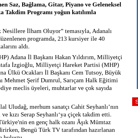
en Saz, Bağlama, Gitar, Piyano ve Geleneksel 
ika Takdim Programı yoğun katılımla 
Nesillere İlham Oluyor” temasıyla, Adanalı 
üzenlenen programda, 213 kursiyer ile 40 
alarını aldı.
HP) Adana İl Başkanı Hakan Yıldırım, Milliyetçi 
fa İzgioğlu, Milliyetçi Hareket Partisi (MHP) 
na Ülkü Ocakları İl Başkanı Cem Tutsoy, Büyük 
anı Mehmet Şerif Dumrul, Sarıçam Halk Eğitimi 
ye meclis üyeleri, muhtarlar ve çok sayıda 
al Uludağ, merhum sanatçı Cahit Seyhanlı’nın 
ve kızı Serap Seyhanlı‘ya çiçek takdim etti. 
 Türkiye'nin en genç halk ozanı Âşık Mümtaz 
dirirken, Bengü Türk TV tarafından hazırlanan 
a buluştu.