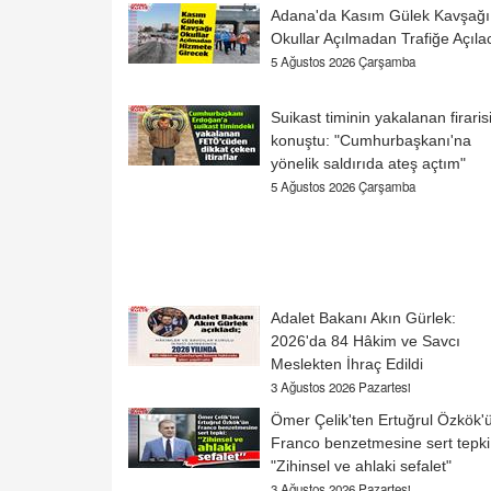
Adana'da Kasım Gülek Kavşağı
Okullar Açılmadan Trafiğe Açıla
5 Ağustos 2026 Çarşamba
Suikast timinin yakalanan firaris
konuştu: "Cumhurbaşkanı'na
yönelik saldırıda ateş açtım"
5 Ağustos 2026 Çarşamba
Adalet Bakanı Akın Gürlek:
2026'da 84 Hâkim ve Savcı
Meslekten İhraç Edildi
3 Ağustos 2026 Pazartesi
Ömer Çelik'ten Ertuğrul Özkök'
Franco benzetmesine sert tepki
"Zihinsel ve ahlaki sefalet"
3 Ağustos 2026 Pazartesi