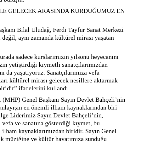
LE GELECEK ARASINDA KURDUĞUMUZ EN 
kanı Bilal Uludağ, Ferdi Tayfur Sanat Merkezi 
değil, aynı zamanda kültürel mirası yaşatan 
ada sadece kurslarımızın yılsonu heyecanını 
 yetiştirdiği kıymetli sanatçılarımızdan 
ı da yaşatıyoruz. Sanatçılarımıza vefa 
ları kültürel mirası gelecek nesillere aktarmak 
idir” ifadelerini kullandı.
i (MHP) Genel Başkanı Sayın Devlet Bahçeli’nin 
 anlayışın en önemli ilham kaynaklarından biri 
lge Liderimiz Sayın Devlet Bahçeli’nin, 
efa ve sanatına gösterdiği kıymet, bu 
ilham kaynaklarımızdan biridir. Sayın Genel 
k müziğine ve kültür hayatımıza sunduğu 