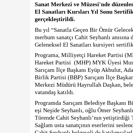
Sanat Merkezi ve Müzesi'nde düzenlen
El Sanatları Kursları Yıl Sonu Sertif
gerçekleştirildi.
Bu yıl “Sanatla Geçen Bir Ömür Gelecek 
merhum sanatçı Cahit Seyhanlı anısına d
Geleneksel El Sanatları kursiyeri sertifik
Programa, Milliyetçi Hareket Partisi (M
Hareket Partisi  (MHP) MYK Üyesi Musta
Sarıçam İlçe Başkanı Eyüp Akbulut, Ada
Birlik Partisi (BBP) Sarıçam İlçe Başk
Merkezi Müdürü Hayrullah Daşkan, beledi
vatandaş katıldı.
Programda Sarıçam Belediye Başkanı Bil
eşi Neşide Seyhanlı, oğlu Ömer Seyhanlı 
Törende Cahit Seyhanlı’nın yetiştirdiği
Sağlam usta sanatçının eserlerini seslen
Cahit Seyhanlı belgeseli de katılımcılarl