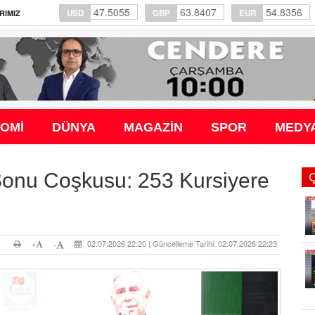
47.5055
63.8407
54.8356
USD
GBP
EUR
RIMIZ
OMİ
DÜNYA
MAGAZİN
SPOR
MEDY
Sonu Coşkusu: 253 Kursiyere
+
02.07.2026 22:20 | Güncelleme Tarihi: 02.07.2026 22:23
-