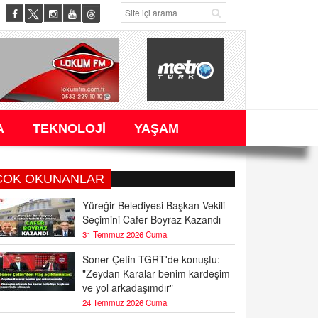
A
TEKNOLOJİ
YAŞAM
ÇOK OKUNANLAR
Yüreğir Belediyesi Başkan Vekili
Seçimini Cafer Boyraz Kazandı
31 Temmuz 2026 Cuma
Soner Çetin TGRT'de konuştu:
"Zeydan Karalar benim kardeşim
ve yol arkadaşımdır"
24 Temmuz 2026 Cuma