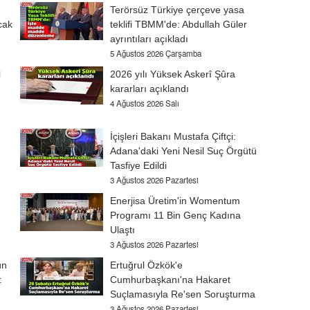
Terörsüz Türkiye çerçeve yasa
cak
teklifi TBMM'de: Abdullah Güler
ayrıntıları açıkladı
5 Ağustos 2026 Çarşamba
i
2026 yılı Yüksek Askerî Şûra
kararları açıklandı
4 Ağustos 2026 Salı
İçişleri Bakanı Mustafa Çiftçi:
Adana'daki Yeni Nesil Suç Örgütü
Tasfiye Edildi
3 Ağustos 2026 Pazartesi
Enerjisa Üretim'in Womentum
Programı 11 Bin Genç Kadına
Ulaştı
3 Ağustos 2026 Pazartesi
ün
Ertuğrul Özkök'e
:
Cumhurbaşkanı'na Hakaret
Suçlamasıyla Re'sen Soruşturma
3 Ağustos 2026 Pazartesi