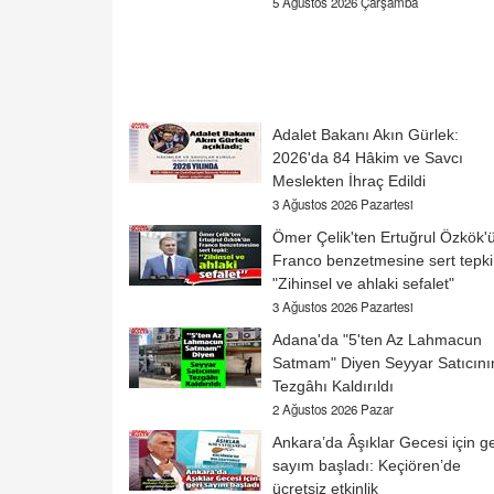
5 Ağustos 2026 Çarşamba
Adalet Bakanı Akın Gürlek:
2026'da 84 Hâkim ve Savcı
Meslekten İhraç Edildi
3 Ağustos 2026 Pazartesi
Ömer Çelik'ten Ertuğrul Özkök'
Franco benzetmesine sert tepki
"Zihinsel ve ahlaki sefalet"
3 Ağustos 2026 Pazartesi
Adana'da "5'ten Az Lahmacun
Satmam" Diyen Seyyar Satıcını
Tezgâhı Kaldırıldı
2 Ağustos 2026 Pazar
Ankara’da Âşıklar Gecesi için ge
sayım başladı: Keçiören’de
ücretsiz etkinlik