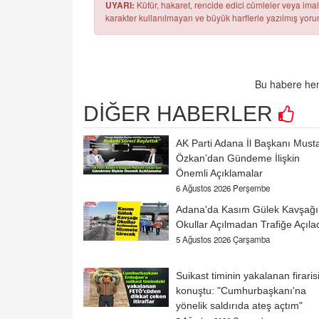
UYARI:
Küfür, hakaret, rencide edici cümleler veya imala
karakter kullanılmayan ve büyük harflerle yazılmış yo
Bu habere hen
DİĞER HABERLER
AK Parti Adana İl Başkanı Must
Özkan’dan Gündeme İlişkin
Önemli Açıklamalar
6 Ağustos 2026 Perşembe
Adana'da Kasım Gülek Kavşağı
Okullar Açılmadan Trafiğe Açıla
5 Ağustos 2026 Çarşamba
Suikast timinin yakalanan firaris
konuştu: "Cumhurbaşkanı'na
yönelik saldırıda ateş açtım"