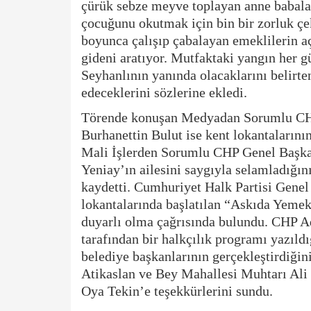
çürük sebze meyve toplayan anne babala
çocuğunu okutmak için bin bir zorluk çe
boyunca çalışıp çabalayan emeklilerin aç
gideni aratıyor. Mutfaktaki yangın her 
Seyhanlının yanında olacaklarını belirt
edeceklerini sözlerine ekledi.
Törende konuşan Medyadan Sorumlu CHP
Burhanettin Bulut ise kent lokantalarının
Mali İşlerden Sorumlu CHP Genel Başkan
Yeniay’ın ailesini saygıyla selamladığın
kaydetti. Cumhuriyet Halk Partisi Gene
lokantalarında başlatılan “Askıda Yemek
duyarlı olma çağrısında bulundu. CHP A
tarafından bir halkçılık programı yazıld
belediye başkanlarının gerçekleştirdiği
Atikaslan ve Bey Mahallesi Muhtarı Ali
Oya Tekin’e teşekkürlerini sundu.