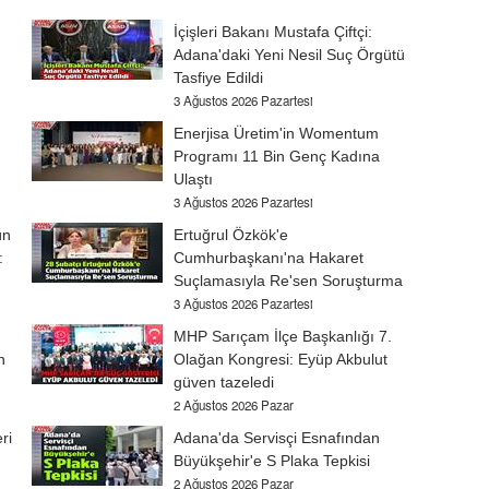
İçişleri Bakanı Mustafa Çiftçi:
Adana'daki Yeni Nesil Suç Örgütü
Tasfiye Edildi
3 Ağustos 2026 Pazartesi
Enerjisa Üretim'in Womentum
Programı 11 Bin Genç Kadına
Ulaştı
3 Ağustos 2026 Pazartesi
ün
Ertuğrul Özkök'e
:
Cumhurbaşkanı'na Hakaret
Suçlamasıyla Re'sen Soruşturma
3 Ağustos 2026 Pazartesi
MHP Sarıçam İlçe Başkanlığı 7.
n
Olağan Kongresi: Eyüp Akbulut
güven tazeledi
2 Ağustos 2026 Pazar
ri
Adana'da Servisçi Esnafından
Büyükşehir'e S Plaka Tepkisi
2 Ağustos 2026 Pazar