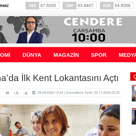
47.5055
63.8407
54.8356
USD
GBP
EUR
RIMIZ
OMİ
DÜNYA
MAGAZİN
SPOR
MEDY
’da İlk Kent Lokantasını Açtı
+
29.09.2024 10:44 | Güncelleme Tarihi: 20.11.2024 22:32
-