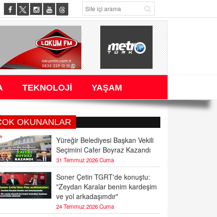
A
TEKNOLOJİ
YAŞAM
ÇOK OKUNANLAR
Yüreğir Belediyesi Başkan Vekili
Seçimini Cafer Boyraz Kazandı
31 Temmuz 2026 Cuma
Soner Çetin TGRT'de konuştu:
"Zeydan Karalar benim kardeşim
ve yol arkadaşımdır"
24 Temmuz 2026 Cuma