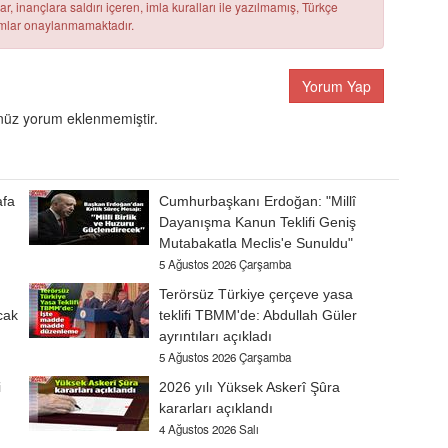
r, inançlara saldırı içeren, imla kuralları ile yazılmamış, Türkçe
rumlar onaylanmamaktadır.
Yorum Yap
üz yorum eklenmemiştir.
afa
Cumhurbaşkanı Erdoğan: "Millî
Dayanışma Kanun Teklifi Geniş
Mutabakatla Meclis'e Sunuldu"
5 Ağustos 2026 Çarşamba
Terörsüz Türkiye çerçeve yasa
cak
teklifi TBMM'de: Abdullah Güler
ayrıntıları açıkladı
5 Ağustos 2026 Çarşamba
i
2026 yılı Yüksek Askerî Şûra
kararları açıklandı
4 Ağustos 2026 Salı