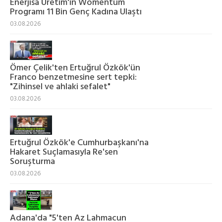
Enerjisa Üretim'in Womentum
Programı 11 Bin Genç Kadına Ulaştı
03.08.2026
Ömer Çelik'ten Ertuğrul Özkök'ün
Franco benzetmesine sert tepki:
"Zihinsel ve ahlaki sefalet"
03.08.2026
Ertuğrul Özkök'e Cumhurbaşkanı'na
Hakaret Suçlamasıyla Re'sen
Soruşturma
03.08.2026
Adana'da "5'ten Az Lahmacun