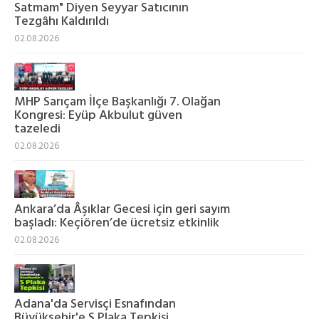
Satmam" Diyen Seyyar Satıcının
Tezgâhı Kaldırıldı
02.08.2026
MHP Sarıçam İlçe Başkanlığı 7. Olağan
Kongresi: Eyüp Akbulut güven
tazeledi
02.08.2026
Ankara’da Âşıklar Gecesi için geri sayım
başladı: Keçiören’de ücretsiz etkinlik
02.08.2026
Adana'da Servisçi Esnafından
Büyükşehir'e S Plaka Tepkisi