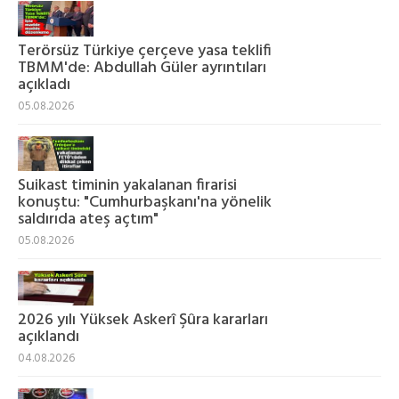
Terörsüz Türkiye çerçeve yasa teklifi
TBMM'de: Abdullah Güler ayrıntıları
açıkladı
05.08.2026
Suikast timinin yakalanan firarisi
konuştu: "Cumhurbaşkanı'na yönelik
saldırıda ateş açtım"
05.08.2026
2026 yılı Yüksek Askerî Şûra kararları
açıklandı
04.08.2026