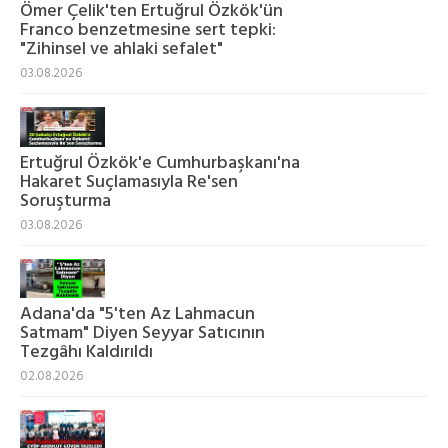
Ömer Çelik'ten Ertuğrul Özkök'ün
Franco benzetmesine sert tepki:
"Zihinsel ve ahlaki sefalet"
03.08.2026
Ertuğrul Özkök'e Cumhurbaşkanı'na
Hakaret Suçlamasıyla Re'sen
Soruşturma
03.08.2026
Adana'da "5'ten Az Lahmacun
Satmam" Diyen Seyyar Satıcının
Tezgâhı Kaldırıldı
02.08.2026