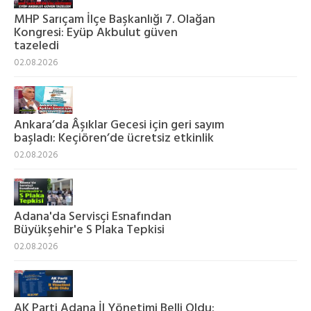
MHP Sarıçam İlçe Başkanlığı 7. Olağan
Kongresi: Eyüp Akbulut güven
tazeledi
02.08.2026
Ankara’da Âşıklar Gecesi için geri sayım
başladı: Keçiören’de ücretsiz etkinlik
02.08.2026
Adana'da Servisçi Esnafından
Büyükşehir'e S Plaka Tepkisi
02.08.2026
AK Parti Adana İl Yönetimi Belli Oldu: