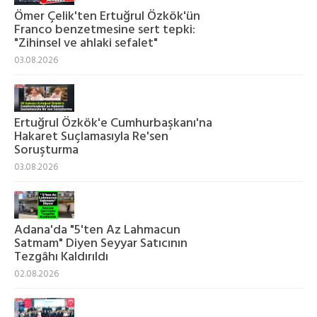
Ömer Çelik'ten Ertuğrul Özkök'ün
Franco benzetmesine sert tepki:
"Zihinsel ve ahlaki sefalet"
03.08.2026
Ertuğrul Özkök'e Cumhurbaşkanı'na
Hakaret Suçlamasıyla Re'sen
Soruşturma
03.08.2026
Adana'da "5'ten Az Lahmacun
Satmam" Diyen Seyyar Satıcının
Tezgâhı Kaldırıldı
02.08.2026