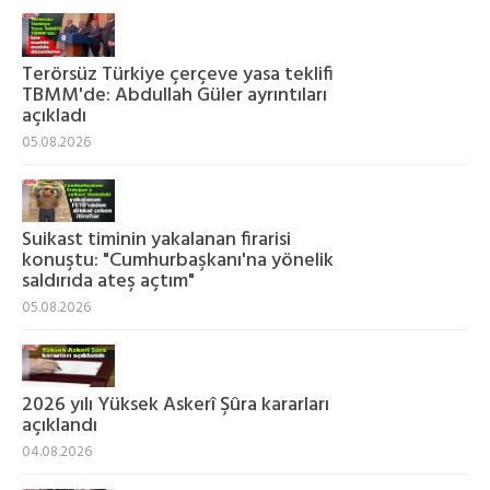
Terörsüz Türkiye çerçeve yasa teklifi
TBMM'de: Abdullah Güler ayrıntıları
açıkladı
05.08.2026
Suikast timinin yakalanan firarisi
konuştu: "Cumhurbaşkanı'na yönelik
saldırıda ateş açtım"
05.08.2026
2026 yılı Yüksek Askerî Şûra kararları
açıklandı
04.08.2026