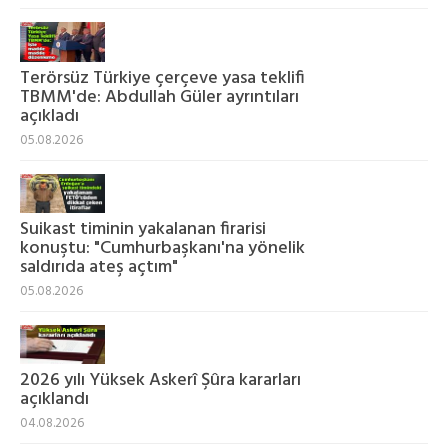
Terörsüz Türkiye çerçeve yasa teklifi
TBMM'de: Abdullah Güler ayrıntıları
açıkladı
05.08.2026
Suikast timinin yakalanan firarisi
konuştu: "Cumhurbaşkanı'na yönelik
saldırıda ateş açtım"
05.08.2026
2026 yılı Yüksek Askerî Şûra kararları
açıklandı
04.08.2026