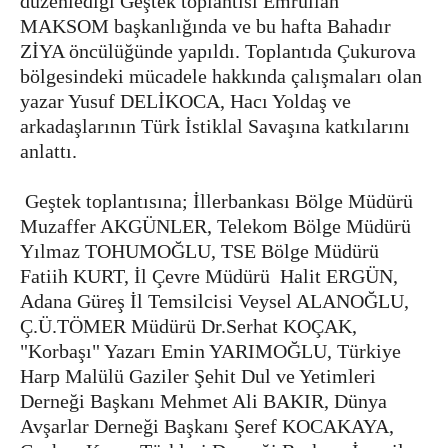
düzenlediği Geştek toplantısı Emrullah
MAKSOM başkanlığında ve bu hafta Bahadır
ZİYA öncülüğünde yapıldı. Toplantıda Çukurova
bölgesindeki mücadele hakkında çalışmaları olan
yazar Yusuf DELİKOCA, Hacı Yoldaş ve
arkadaşlarının Türk İstiklal Savaşına katkılarını
anlattı.
Geştek toplantısına; İllerbankası Bölge Müdürü
Muzaffer AKGÜNLER,
Telekom Bölge Müdürü
Yılmaz TOHUMOĞLU, TSE Bölge Müdürü
Fatiih KURT, İl Çevre Müdürü Halit ERGÜN,
Adana Güreş İl Temsilcisi Veysel ALANOĞLU,
Ç.Ü.TÖMER Müdürü Dr.Serhat KOÇAK,
"Korbaşı" Yazarı Emin YARIMOĞLU, Türkiye
Harp Malülü Gaziler Şehit Dul ve Yetimleri
Derneği Başkanı Mehmet Ali BAKIR, Dünya
Avşarlar Derneği Başkanı Şeref KOCAKAYA,