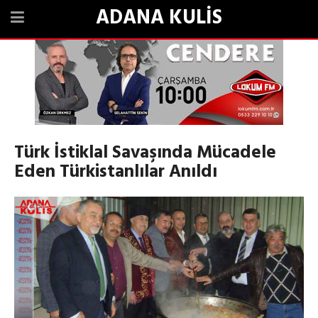
ADANA KULİS
Türk İstiklal Savaşında Mücadele
Eden Türkistanlılar Anıldı