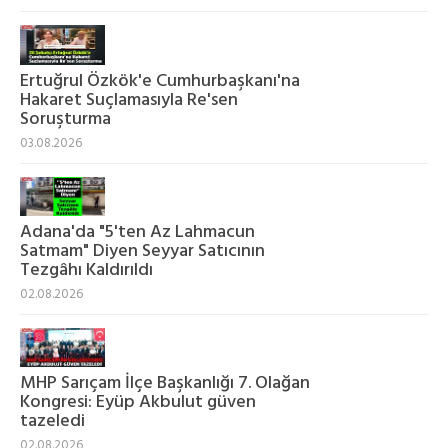
Ertuğrul Özkök'e Cumhurbaşkanı'na
Hakaret Suçlamasıyla Re'sen
Soruşturma
03.08.2026
Adana'da "5'ten Az Lahmacun
Satmam" Diyen Seyyar Satıcının
Tezgâhı Kaldırıldı
02.08.2026
MHP Sarıçam İlçe Başkanlığı 7. Olağan
Kongresi: Eyüp Akbulut güven
tazeledi
02.08.2026