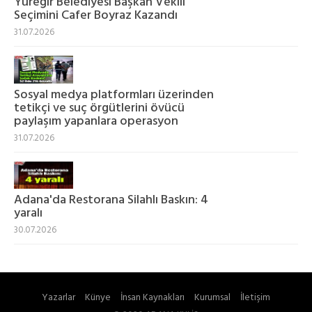
Yüreğir Belediyesi Başkan Vekili
Seçimini Cafer Boyraz Kazandı
31.07.2026
Sosyal medya platformları üzerinden
tetikçi ve suç örgütlerini övücü
paylaşım yapanlara operasyon
31.07.2026
Adana'da Restorana Silahlı Baskın: 4
yaralı
30.07.2026
Yazarlar
Künye
İnsan Kaynakları
Kurumsal
İletişim