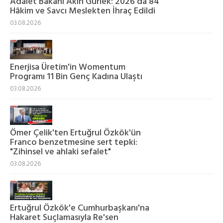
Adalet Bakanı Akın Gürlek: 2026'da 84
Hâkim ve Savcı Meslekten İhraç Edildi
03.08.2026
Enerjisa Üretim'in Womentum
Programı 11 Bin Genç Kadına Ulaştı
03.08.2026
Ömer Çelik'ten Ertuğrul Özkök'ün
Franco benzetmesine sert tepki:
"Zihinsel ve ahlaki sefalet"
03.08.2026
Ertuğrul Özkök'e Cumhurbaşkanı'na
Hakaret Suçlamasıyla Re'sen