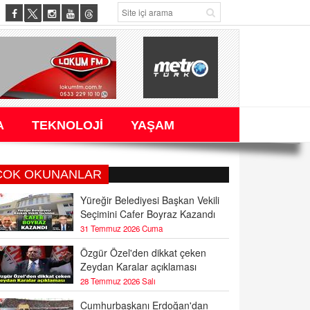
A
TEKNOLOJİ
YAŞAM
ÇOK OKUNANLAR
Yüreğir Belediyesi Başkan Vekili
Seçimini Cafer Boyraz Kazandı
31 Temmuz 2026 Cuma
Özgür Özel'den dikkat çeken
Zeydan Karalar açıklaması
28 Temmuz 2026 Salı
Cumhurbaşkanı Erdoğan'dan