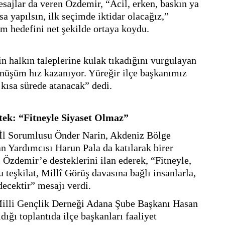
esajlar da veren Özdemir, “Acil, erken, baskın ya 
 yapılsın, ilk seçimde iktidar olacağız,” 
im hedefini net şekilde ortaya koydu.
n halkın taleplerine kulak tıkadığını vurgulayan 
üşüm hız kazanıyor. Yüreğir ilçe başkanımız 
 kısa sürede atanacak” dedi.
ek: “Fitneyle Siyaset Olmaz”
 İl Sorumlusu Önder Narin, Akdeniz Bölge 
 Yardımcısı Harun Pala da katılarak birer 
 Özdemir’e desteklerini ilan ederek, “Fitneyle, 
 teşkilat, Millî Görüş davasına bağlı insanlarla, 
ecektir” mesajı verdi.
lli Gençlik Derneği Adana Şube Başkanı Hasan 
dığı toplantıda ilçe başkanları faaliyet 