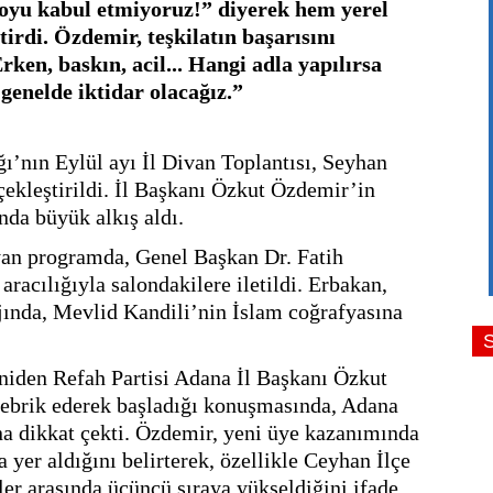
loyu kabul etmiyoruz!” diyerek hem yerel 
tirdi. Özdemir, teşkilatın başarısını 
en, baskın, acil... Hangi adla yapılırsa 
genelde iktidar olacağız.”
ı’nın Eylül ayı İl Divan Toplantısı, Seyhan 
ekleştirildi. İl Başkanı Özkut Özdemir’in 
da büyük alkış aldı.
yan programda, Genel Başkan Dr. Fatih 
acılığıyla salondakilere iletildi. Erbakan, 
jında, Mevlid Kandili’nin İslam coğrafyasına 
niden Refah Partisi Adana İl Başkanı Özkut 
ebrik ederek başladığı konuşmasında, Adana 
a dikkat çekti. Özdemir, yeni üye kazanımında 
 yer aldığını belirterek, özellikle Ceyhan İlçe 
er arasında üçüncü sıraya yükseldiğini ifade 