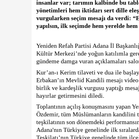
insanlar var; tarımın kalbinde bu tab
yönetimleri hem iktidarı sert dille eleş
vurgularken seçim mesajı da verdi: “Erk
yapılsın, ilk seçimde hem yerelde hem 
Yeniden Refah Partisi Adana İl Başkanlığ
Kültür Merkezi’nde yoğun katılımla gerç
gündeme damga vuran açıklamaları salon
Kur’an-ı Kerim tilaveti ve dua ile başla
Erbakan’ın Mevlid Kandili mesajı video ar
birlik ve kardeşlik vurgusu yaptığı mesa
hayırlar getirmesini diledi.
Toplantının açılış konuşmasını yapan Ye
Özdemir, tüm Müslümanların kandilini t
teşkilatının son dönemdeki performansın
Adana'nın Türkiye genelinde ilk sıralarda
Teşkilatı’nın Türkiye genelinde tüm ilçel