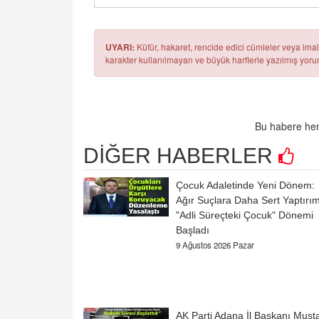
UYARI:
Küfür, hakaret, rencide edici cümleler veya imala
karakter kullanılmayan ve büyük harflerle yazılmış yo
Bu habere hen
DİĞER HABERLER
Çocuk Adaletinde Yeni Dönem:
Ağır Suçlara Daha Sert Yaptırım
"Adli Süreçteki Çocuk" Dönemi
Başladı
9 Ağustos 2026 Pazar
AK Parti Adana İl Başkanı Must