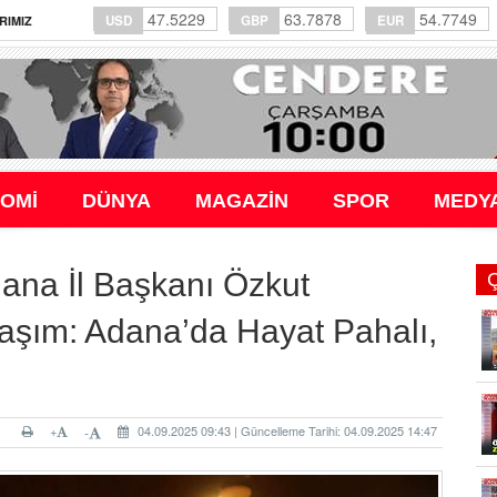
47.5229
63.7878
54.7749
USD
GBP
EUR
RIMIZ
OMİ
DÜNYA
MAGAZİN
SPOR
MEDY
dana İl Başkanı Özkut
aşım: Adana’da Hayat Pahalı,
+
04.09.2025 09:43 | Güncelleme Tarihi: 04.09.2025 14:47
-