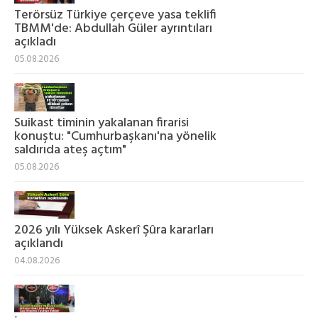
Terörsüz Türkiye çerçeve yasa teklifi
TBMM'de: Abdullah Güler ayrıntıları
açıkladı
05.08.2026
Suikast timinin yakalanan firarisi
konuştu: "Cumhurbaşkanı'na yönelik
saldırıda ateş açtım"
05.08.2026
2026 yılı Yüksek Askerî Şûra kararları
açıklandı
04.08.2026