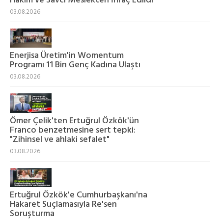
Hâkim ve Savcı Meslekten İhraç Edildi
03.08.2026
Enerjisa Üretim'in Womentum
Programı 11 Bin Genç Kadına Ulaştı
03.08.2026
Ömer Çelik'ten Ertuğrul Özkök'ün
Franco benzetmesine sert tepki:
"Zihinsel ve ahlaki sefalet"
03.08.2026
Ertuğrul Özkök'e Cumhurbaşkanı'na
Hakaret Suçlamasıyla Re'sen
Soruşturma