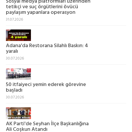
Sosyal medya platformları üzerinden
tetikçi ve suç örgütlerini övücü
paylaşım yapanlara operasyon
31.07.2026
Adana'da Restorana Silahlı Baskın: 4
yaralı
30.07.2026
50 itfaiyeci yemin ederek görevine
başladı
30.07.2026
AK Parti'de Seyhan İlçe Başkanlığına
Ali Coşkun Atandı