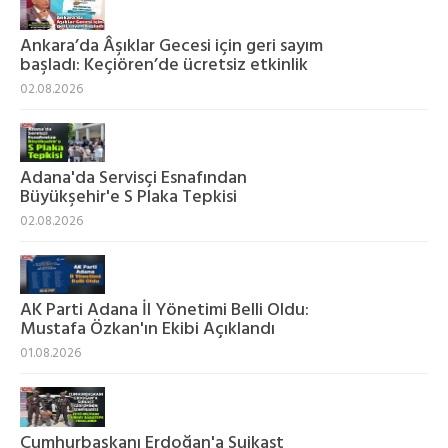
Ankara’da Âşıklar Gecesi için geri sayım
başladı: Keçiören’de ücretsiz etkinlik
02.08.2026
Adana'da Servisçi Esnafından
Büyükşehir'e S Plaka Tepkisi
02.08.2026
AK Parti Adana İl Yönetimi Belli Oldu:
Mustafa Özkan'ın Ekibi Açıklandı
01.08.2026
Cumhurbaşkanı Erdoğan'a Suikast