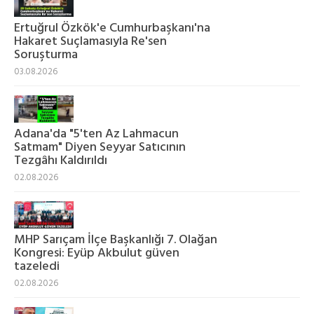
Ertuğrul Özkök'e Cumhurbaşkanı'na
Hakaret Suçlamasıyla Re'sen
Soruşturma
03.08.2026
Adana'da "5'ten Az Lahmacun
Satmam" Diyen Seyyar Satıcının
Tezgâhı Kaldırıldı
02.08.2026
MHP Sarıçam İlçe Başkanlığı 7. Olağan
Kongresi: Eyüp Akbulut güven
tazeledi
02.08.2026