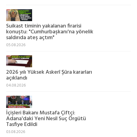
Suikast timinin yakalanan firarisi
konuştu: "Cumhurbaşkanı'na yönelik
saldırıda ateş açtım"
05.08.2026
2026 yılı Yüksek Askerî Şûra kararları
açıklandı
04.08.2026
İçişleri Bakanı Mustafa Çiftçi:
Adana'daki Yeni Nesil Suç Örgütü
Tasfiye Edildi
03.08.2026