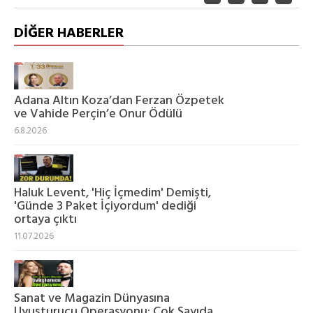
DİĞER HABERLER
Adana Altın Koza’dan Ferzan Özpetek
ve Vahide Perçin’e Onur Ödülü
6.8.2026
Haluk Levent, 'Hiç İçmedim' Demişti,
'Günde 3 Paket İçiyordum' dediği
ortaya çıktı
11.07.2026
Sanat ve Magazin Dünyasına
Uyuşturucu Operasyonu: Çok Sayıda