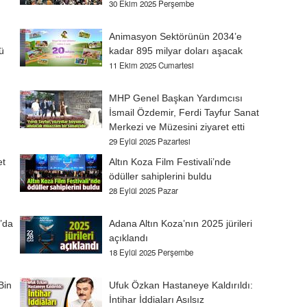
30 Ekim 2025 Perşembe
Animasyon Sektörünün 2034’e
ü
kadar 895 milyar doları aşacak
11 Ekim 2025 Cumartesi
MHP Genel Başkan Yardımcısı
İsmail Özdemir, Ferdi Tayfur Sanat
Merkezi ve Müzesini ziyaret etti
29 Eylül 2025 Pazartesi
et
Altın Koza Film Festivali’nde
ödüller sahiplerini buldu
28 Eylül 2025 Pazar
’da
Adana Altın Koza’nın 2025 jürileri
açıklandı
18 Eylül 2025 Perşembe
Bin
Ufuk Özkan Hastaneye Kaldırıldı:
İntihar İddiaları Asılsız