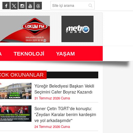
A
TEKNOLOJİ
YAŞAM
ÇOK OKUNANLAR
Yüreğir Belediyesi Başkan Vekili
Seçimini Cafer Boyraz Kazandı
31 Temmuz 2026 Cuma
Soner Çetin TGRT'de konuştu:
"Zeydan Karalar benim kardeşim
ve yol arkadaşımdır"
24 Temmuz 2026 Cuma