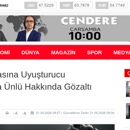
47.5229
63.7878
54.7749
USD
GBP
EUR
RIMIZ
OMİ
DÜNYA
MAGAZİN
SPOR
MEDY
sına Uyuşturucu
 Ünlü Hakkında Gözaltı
+
21.05.2026 09:27 | Güncelleme Tarihi: 21.05.2026 09:34
-