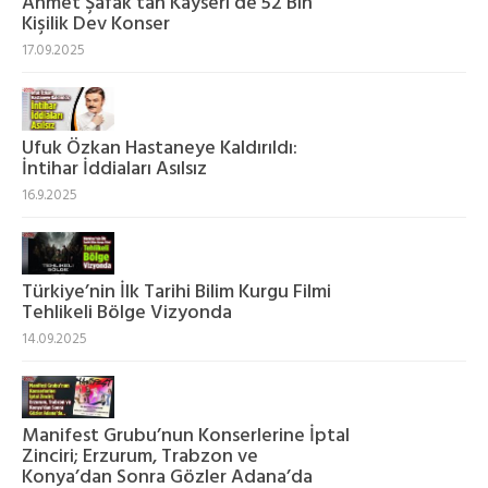
Ahmet Şafak'tan Kayseri'de 52 Bin
Kişilik Dev Konser
17.09.2025
Ufuk Özkan Hastaneye Kaldırıldı:
İntihar İddiaları Asılsız
16.9.2025
Türkiye’nin İlk Tarihi Bilim Kurgu Filmi
Tehlikeli Bölge Vizyonda
14.09.2025
Manifest Grubu’nun Konserlerine İptal
Zinciri; Erzurum, Trabzon ve
Konya’dan Sonra Gözler Adana’da