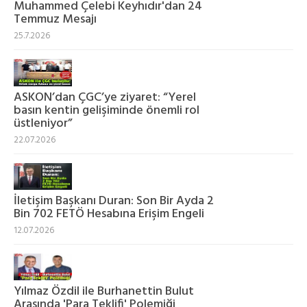
Muhammed Çelebi Keyhıdır'dan 24
Temmuz Mesajı
25.7.2026
ASKON’dan ÇGC’ye ziyaret: “Yerel
basın kentin gelişiminde önemli rol
üstleniyor”
22.07.2026
İletişim Başkanı Duran: Son Bir Ayda 2
Bin 702 FETÖ Hesabına Erişim Engeli
12.07.2026
Yılmaz Özdil ile Burhanettin Bulut
Arasında 'Para Teklifi' Polemiği