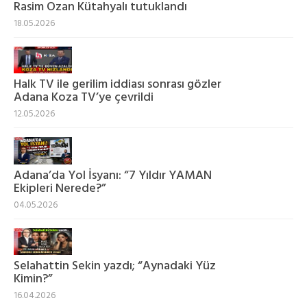
Rasim Ozan Kütahyalı tutuklandı
18.05.2026
Halk TV ile gerilim iddiası sonrası gözler
Adana Koza TV’ye çevrildi
12.05.2026
Adana’da Yol İsyanı: “7 Yıldır YAMAN
Ekipleri Nerede?”
04.05.2026
Selahattin Sekin yazdı; “Aynadaki Yüz
Kimin?”
16.04.2026