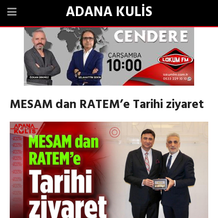
ADANA KULİS
MESAM dan RATEM’e Tarihi ziyaret