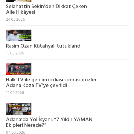
Selahattin Sekin’den Dikkat Çeken
Aile Hikâyesi
24.05.2026
Rasim Ozan Kütahyalı tutuklandı
18.05.2026
Halk TV ile gerilim iddiası sonrası gözler
Adana Koza TV’ye çevrildi
12.05.2026
Adana’da Yol İsyanı: “7 Yıldır YAMAN
Ekipleri Nerede?”
04.05.2026