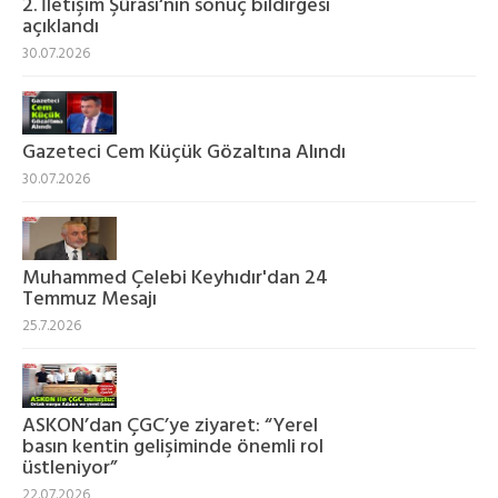
2. İletişim Şûrası‘nın sonuç bildirgesi
açıklandı
30.07.2026
Gazeteci Cem Küçük Gözaltına Alındı
30.07.2026
Muhammed Çelebi Keyhıdır'dan 24
Temmuz Mesajı
25.7.2026
ASKON’dan ÇGC’ye ziyaret: “Yerel
basın kentin gelişiminde önemli rol
üstleniyor”
22.07.2026