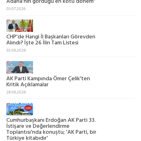
Adana'nın gördüğü en kötü dönem"
03.07.2026
CHP'de Hangi İl Başkanları Görevden
Alındı? İşte 26 İlin Tam Listesi
30.06.2026
AK Parti Kampında Ömer Çelik'ten
Kritik Açıklamalar
28.06.2026
Cumhurbaşkanı Erdoğan AK Parti 33.
İstişare ve Değerlendirme
Toplantısı'nda konuştu; 'AK Parti, bir
Türkiye kitabıdır'