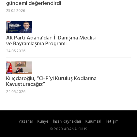
gündemi değerlendirdi
25.05.2026
AK Parti Adana’dan İl Danışma Meclisi
ve Bayramlaşma Programı
24.05.2026
Kılıçdaroğlu; “CHP’yi Kuruluş Kodlarına
Kavuşturacağız”
24.05.2026
Yazarlar
Künye
İnsan Kaynakları
Kurumsal
İletişim
© 2020 ADANA KULİS.