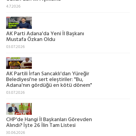
4.7.2026
AK Parti Adana'da Yeni İl Başkanı
Mustafa Özkan Oldu
03.07.2026
AK Partili İrfan Sancaklı'dan Yüreğir
Belediyesi'ne sert eleştiriler: "Bu,
Adana'nın gördüğü en kötü dönem"
03.07.2026
CHP'de Hangi İl Başkanları Görevden
Alındı? İşte 26 İlin Tam Listesi
30.06.2026