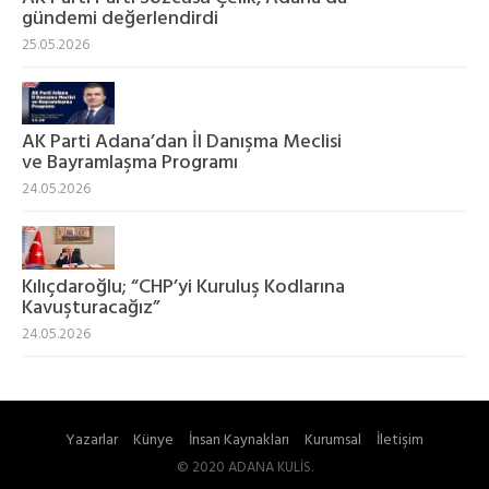
gündemi değerlendirdi
25.05.2026
AK Parti Adana’dan İl Danışma Meclisi
ve Bayramlaşma Programı
24.05.2026
Kılıçdaroğlu; “CHP’yi Kuruluş Kodlarına
Kavuşturacağız”
24.05.2026
Yazarlar
Künye
İnsan Kaynakları
Kurumsal
İletişim
© 2020 ADANA KULİS.