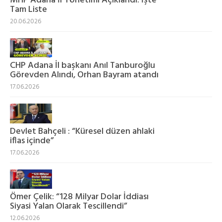
MHP Adana İl Yönetimi Açıklandı: İşte
Tam Liste
20.06.2026
CHP Adana İl başkanı Anıl Tanburoğlu
Görevden Alındı, Orhan Bayram atandı
17.06.2026
Devlet Bahçeli : “Küresel düzen ahlaki
iflas içinde”
17.06.2026
Ömer Çelik: “128 Milyar Dolar İddiası
Siyasi Yalan Olarak Tescillendi”
12.06.2026