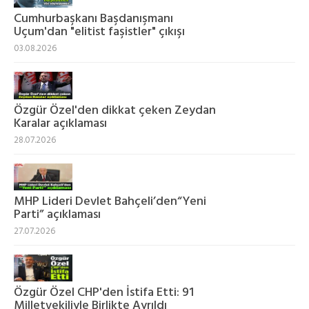
Cumhurbaşkanı Başdanışmanı
Uçum'dan "elitist faşistler" çıkışı
03.08.2026
Özgür Özel'den dikkat çeken Zeydan
Karalar açıklaması
28.07.2026
MHP Lideri Devlet Bahçeli’den“Yeni
Parti” açıklaması
27.07.2026
Özgür Özel CHP'den İstifa Etti: 91
Milletvekiliyle Birlikte Ayrıldı