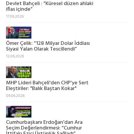
Devlet Bahçeli : “Küresel düzen ahlaki
iflas içinde”
17.06.2026
Ömer Çelik: “128 Milyar Dolar İddiası
Siyasi Yalan Olarak Tescillendi”
12.06.2026
MHP Lideri Bahçeli'den CHP'ye Sert
Eleştiriler: "Balık Baştan Kokar"
09.06.2026
Cumhurbaşkanı Erdoğan’dan Ara
Seçim Değerlendirmesi: “Cumhur
İttifakı Ezici Üstünlük Sağladı”