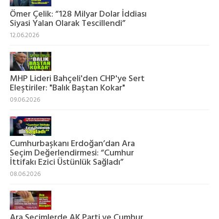
Ömer Çelik: “128 Milyar Dolar İddiası
Siyasi Yalan Olarak Tescillendi”
12.06.2026
MHP Lideri Bahçeli'den CHP'ye Sert
Eleştiriler: "Balık Baştan Kokar"
09.06.2026
Cumhurbaşkanı Erdoğan’dan Ara
Seçim Değerlendirmesi: “Cumhur
İttifakı Ezici Üstünlük Sağladı”
08.06.2026
Ara Seçimlerde AK Parti ve Cumhur