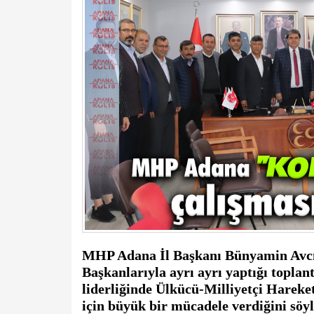
MHP Adana İl Başkanı Bünyamin Avcı, 
Başkanlarıyla ayrı ayrı yaptığı topla
liderliğinde Ülkücü-Milliyetçi Hareket’
için büyük bir mücadele verdiğini söyl