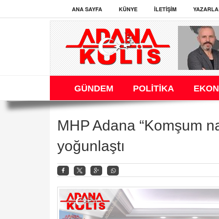
ANA SAYFA
KÜNYE
İLETIŞIM
YAZARLA
GÜNDEM
POLİTİKA
EKON
MHP Adana “Komşum nas
yoğunlaştı