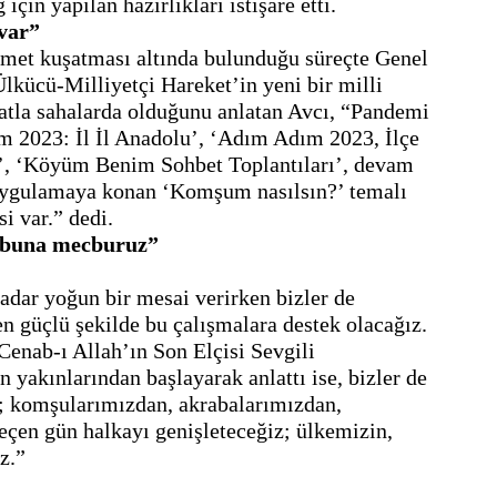
 var”
umet kuşatması altında bulunduğu süreçte Genel 
lkücü-Milliyetçi Hareket’in yeni bir milli 
atla sahalarda olduğunu anlatan Avcı, “Pandemi 
m 2023: İl İl Anadolu’, ‘Adım Adım 2023, İlçe 
’, ‘Köyüm Benim Sohbet Toplantıları’, devam 
 uygulamaya konan ‘Komşum nasılsın?’ temalı 
n buna mecburuz”
adar yoğun bir mesai verirken bizler de 
n güçlü şekilde bu çalışmalara destek olacağız. 
enab-ı Allah’ın Son Elçisi Sevgili 
yakınlarından başlayarak anlattı ise, bizler de 
; komşularımızdan, akrabalarımızdan, 
çen gün halkayı genişleteceğiz; ülkemizin, 
z.” 