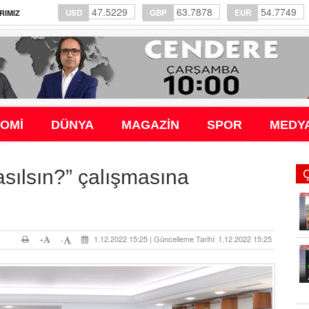
47.5229
63.7878
54.7749
USD
GBP
EUR
RIMIZ
OMİ
DÜNYA
MAGAZİN
SPOR
MEDY
ılsın?” çalışmasına
+
1.12.2022 15:25 | Güncelleme Tarihi: 1.12.2022 15:25
-