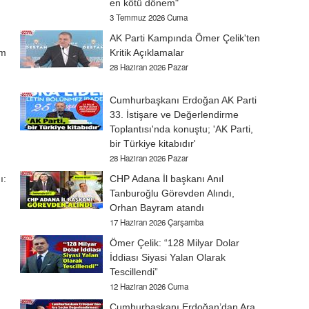
en kötü dönem"
3 Temmuz 2026 Cuma
AK Parti Kampında Ömer Çelik'ten
am
Kritik Açıklamalar
28 Haziran 2026 Pazar
Cumhurbaşkanı Erdoğan AK Parti
33. İstişare ve Değerlendirme
Toplantısı'nda konuştu; 'AK Parti,
bir Türkiye kitabıdır'
28 Haziran 2026 Pazar
ı:
CHP Adana İl başkanı Anıl
Tanburoğlu Görevden Alındı,
Orhan Bayram atandı
17 Haziran 2026 Çarşamba
Ömer Çelik: “128 Milyar Dolar
İddiası Siyasi Yalan Olarak
Tescillendi”
12 Haziran 2026 Cuma
Cumhurbaşkanı Erdoğan’dan Ara