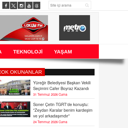
A
TEKNOLOJİ
YAŞAM
ÇOK OKUNANLAR
Yüreğir Belediyesi Başkan Vekili
Seçimini Cafer Boyraz Kazandı
31 Temmuz 2026 Cuma
Soner Çetin TGRT'de konuştu:
"Zeydan Karalar benim kardeşim
ve yol arkadaşımdır"
24 Temmuz 2026 Cuma