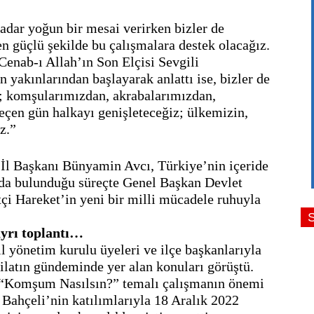
adar yoğun bir mesai verirken bizler de 
n güçlü şekilde bu çalışmalara destek olacağız. 
enab-ı Allah’ın Son Elçisi Sevgili 
yakınlarından başlayarak anlattı ise, bizler de 
; komşularımızdan, akrabalarımızdan, 
çen gün halkayı genişleteceğiz; ülkemizin, 
z.” 
İl Başkanı Bünyamin Avcı, Türkiye’nin içeride 
nda bulunduğu süreçte Genel Başkan Devlet 
çi Hareket’in yeni bir milli mücadele ruhuyla 
 ayrı toplantı…
yönetim kurulu üyeleri ve ilçe başkanlarıyla 
ilatın gündeminde yer alan konuları görüştü. 
 “Komşum Nasılsın?” temalı çalışmanın önemi 
Bahçeli’nin katılımlarıyla 18 Aralık 2022 