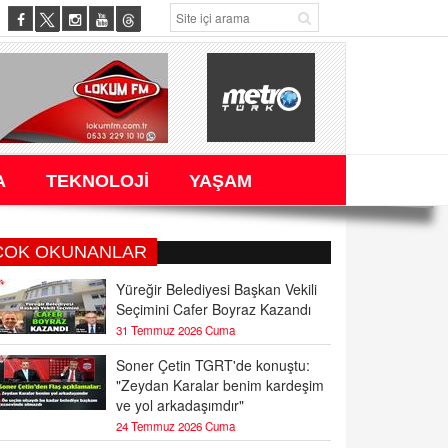
A
TEKNOLOJİ
YAŞAM
ÇOK OKUNANLAR
Yüreğir Belediyesi Başkan Vekili
Seçimini Cafer Boyraz Kazandı
31 Temmuz 2026 Cuma
Soner Çetin TGRT'de konuştu:
"Zeydan Karalar benim kardeşim
ve yol arkadaşımdır"
24 Temmuz 2026 Cuma