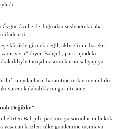
öyledi.
Özgür Özel'e de doğrudan seslenerek daha
 ifade etti.
eşe körükle gitmek değil, aklıselimle hareket
zarar verir" diyen Bahçeli, parti içindeki
okak diliyle tartışılmasının kurumsal yapıya
ihtilafı meydanların hararetine terk etmemelidir.
ki süreci kalabalıkların gürültüsüne
alı Değildir"
belirten Bahçeli, partinin ya sorunlarını hukuk
da yaşanan krizleri ülke gündemine taşımaya