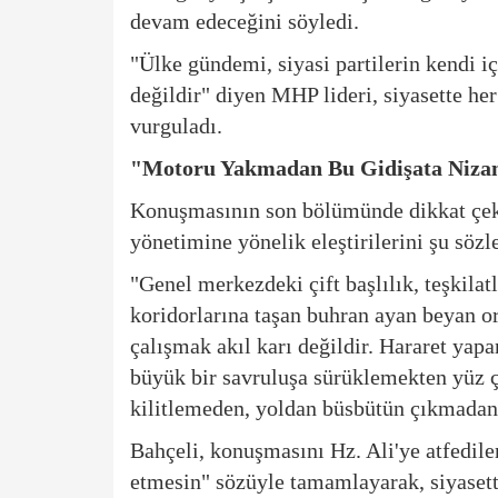
devam edeceğini söyledi.
"Ülke gündemi, siyasi partilerin kendi i
değildir" diyen MHP lideri, siyasette he
vurguladı.
"Motoru Yakmadan Bu Gidişata Nizam
Konuşmasının son bölümünde dikkat çek
yönetimine yönelik eleştirilerini şu sözl
"Genel merkezdeki çift başlılık, teşkil
koridorlarına taşan buhran ayan beyan o
çalışmak akıl karı değildir. Hararet yap
büyük bir savruluşa sürüklemekten yüz 
kilitlemeden, yoldan büsbütün çıkmadan 
Bahçeli, konuşmasını Hz. Ali'ye atfedile
etmesin" sözüyle tamamlayarak, siyasette