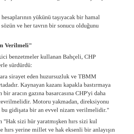
ç hesaplarının yükünü taşıyacak bir hamal
r sözün ve her tavrın bir sonucu olduğunu
 Verilmeli"
ici benzetmeler kullanan Bahçeli, CHP
erle sürdürdü:
atlara sirayet eden huzursuzluk ve TBMM
rtadadır. Kaynayan kazanı kapakla bastırmaya
an bir aracın gazına basarcasına CHP'yi daha
çevrilmelidir. Motoru yakmadan, direksiyonu
bu gidişata bir an evvel nizam verilmelidir."
n "Hak sizi hür yaratmışken hırs sizi kul
 hırs yerine millet ve hak eksenli bir anlayışın