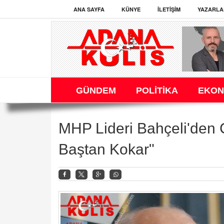
ANA SAYFA
KÜNYE
İLETIŞIM
YAZARLA
GÜNDEM
POLİTİKA
EKON
MHP Lideri Bahçeli'den CH
Baştan Kokar"