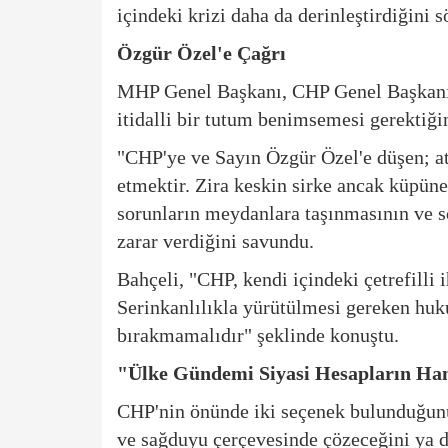
içindeki krizi daha da derinleştirdiğini s
Özgür Özel'e Çağrı
MHP Genel Başkanı, CHP Genel Başkanı 
itidalli bir tutum benimsemesi gerektiğini
"CHP'ye ve Sayın Özgür Özel'e düşen; at
etmektir. Zira keskin sirke ancak küpüne 
sorunların meydanlara taşınmasının ve s
zarar verdiğini savundu.
Bahçeli, "CHP, kendi içindeki çetrefilli 
Serinkanlılıkla yürütülmesi gereken huku
bırakmamalıdır" şeklinde konuştu.
"Ülke Gündemi Siyasi Hesapların Ham
CHP'nin önünde iki seçenek bulunduğunu 
ve sağduyu çerçevesinde çözeceğini ya 