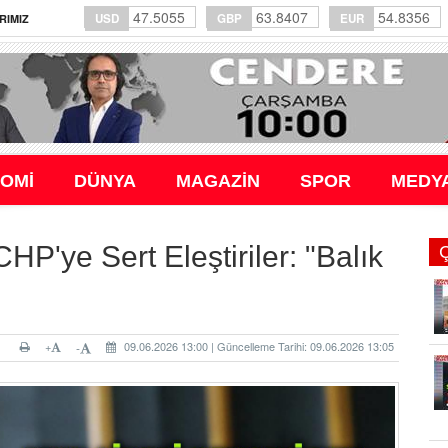
47.5055
63.8407
54.8356
USD
GBP
EUR
RIMIZ
OMİ
DÜNYA
MAGAZİN
SPOR
MEDY
P'ye Sert Eleştiriler: "Balık
+
09.06.2026 13:00 | Güncelleme Tarihi: 09.06.2026 13:05
-