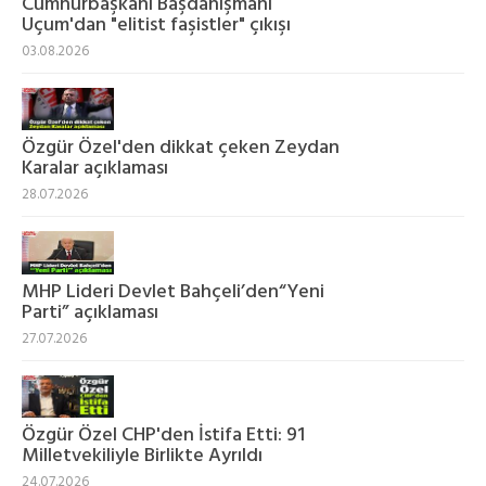
Cumhurbaşkanı Başdanışmanı
Uçum'dan "elitist faşistler" çıkışı
03.08.2026
Özgür Özel'den dikkat çeken Zeydan
Karalar açıklaması
28.07.2026
MHP Lideri Devlet Bahçeli’den“Yeni
Parti” açıklaması
27.07.2026
Özgür Özel CHP'den İstifa Etti: 91
Milletvekiliyle Birlikte Ayrıldı
24.07.2026