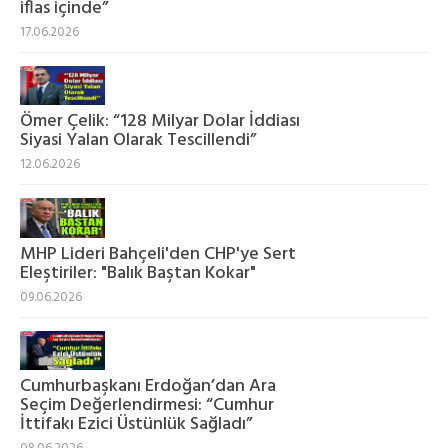
iflas içinde”
17.06.2026
Ömer Çelik: “128 Milyar Dolar İddiası
Siyasi Yalan Olarak Tescillendi”
12.06.2026
MHP Lideri Bahçeli'den CHP'ye Sert
Eleştiriler: "Balık Baştan Kokar"
09.06.2026
Cumhurbaşkanı Erdoğan’dan Ara
Seçim Değerlendirmesi: “Cumhur
İttifakı Ezici Üstünlük Sağladı”