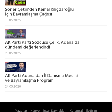
Soner Çetin’den Kemal Kılıçdaroğlu
İçin Bayramlaşma Çağrısı
30.05.2026
AK Parti Parti Sözcüsü Çelik, Adana'da
gündemi değerlendirdi
25.05.2026
AK Parti Adana’dan İl Danışma Meclisi
ve Bayramlaşma Programı
24.05.2026
Yazarlar
Künye
İnsan Kaynakları
Kurumsal
İletişim