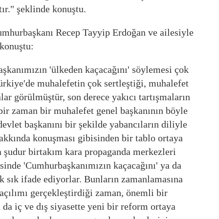
ır." şeklinde konuştu.
umhurbaşkanı Recep Tayyip Erdoğan ve ailesiyle
 konuştu:
şkanımızın 'ülkeden kaçacağını' söylemesi çok
rkiye'de muhalefetin çok sertleştiği, muhalefet
anlar görülmüştür, son derece yakıcı tartışmaların
bir zaman bir muhalefet genel başkanının böyle
evlet başkanını bir şekilde yabancıların diliyle
hakkında konuşması gibisinden bir tablo ortaya
a şudur birtakım kara propaganda merkezleri
risinde 'Cumhurbaşkanımızın kaçacağını' ya da
sık sık ifade ediyorlar. Bunların zamanlamasına
 açılımı gerçekleştirdiği zaman, önemli bir
da iç ve dış siyasette yeni bir reform ortaya