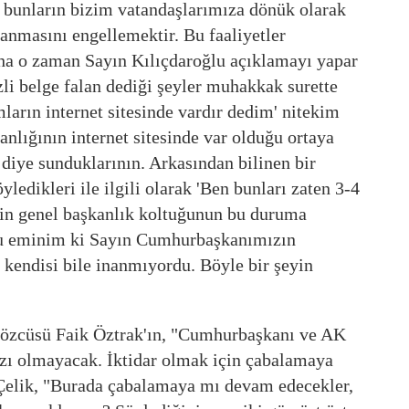
 bunların bizim vatandaşlarımıza dönük olarak
anmasını engellemektir. Bu faaliyetler
ha o zaman Sayın Kılıçdaroğlu açıklamayı yapar
li belge falan dediği şeyler muhakkak surette
mların internet sitesinde vardır dedim' nitekim
nlığının internet sitesinde var olduğu ortaya
ki diye sunduklarının. Arkasından bilinen bir
ledikleri ile ilgili olarak 'Ben bunları zaten 3-4
inin genel başkanlık koltuğunun bu duruma
lu eminim ki Sayın Cumhurbaşkanımızın
 kendisi bile inanmıyordu. Böyle bir şeyin
Sözcüsü Faik Öztrak'ın, "Cumhurbaşkanı ve AK
razı olmayacak. İktidar olmak için çabalamaya
 Çelik, "Burada çabalamaya mı devam edecekler,