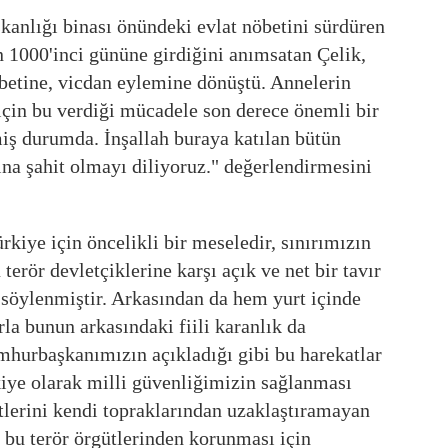
kanlığı binası önündeki evlat nöbetini sürdüren
 1000'inci gününe girdiğini anımsatan Çelik,
etine, vicdan eylemine dönüştü. Annelerin
için bu verdiği mücadele son derece önemli bir
iş durumda. İnşallah buraya katılan bütün
ına şahit olmayı diliyoruz." değerlendirmesini
rkiye için öncelikli bir meseledir, sınırımızın
erör devletçiklerine karşı açık ve net bir tavır
söylenmiştir. Arkasından da hem yurt içinde
la bunun arkasındaki fiili karanlık da
mhurbaşkanımızın açıkladığı gibi bu harekatlar
kiye olarak milli güvenliğimizin sağlanması
tlerini kendi topraklarından uzaklaştıramayan
 bu terör örgütlerinden korunması için