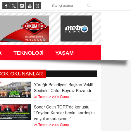
A
TEKNOLOJİ
YAŞAM
ÇOK OKUNANLAR
Yüreğir Belediyesi Başkan Vekili
Seçimini Cafer Boyraz Kazandı
31 Temmuz 2026 Cuma
Soner Çetin TGRT'de konuştu:
"Zeydan Karalar benim kardeşim
ve yol arkadaşımdır"
24 Temmuz 2026 Cuma