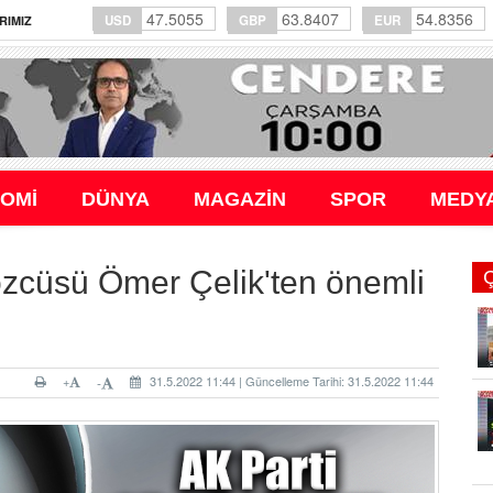
47.5055
63.8407
54.8356
USD
GBP
EUR
RIMIZ
OMİ
DÜNYA
MAGAZİN
SPOR
MEDY
zcüsü Ömer Çelik'ten önemli
+
31.5.2022 11:44 | Güncelleme Tarihi: 31.5.2022 11:44
-