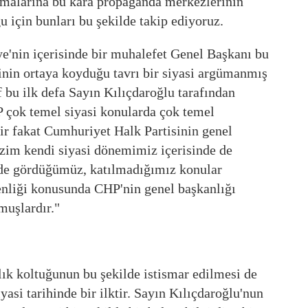
ışmalarına bu kara propaganda merkezlerinin
ğu için bunları bu şekilde takip ediyoruz.
e'nin içerisinde bir muhalefet Genel Başkanı bu
inin ortaya koyduğu tavrı bir siyasi argümanmış
 bu ilk defa Sayın Kılıçdaroğlu tarafından
 çok temel siyasi konularda çok temel
lir fakat Cumhuriyet Halk Partisinin genel
zim kendi siyasi dönemimiz içerisinde de
de gördüğümüz, katılmadığımız konular
enliği konusunda CHP'nin genel başkanlığı
muşlardır."
lık koltuğunun bu şekilde istismar edilmesi de
asi tarihinde bir ilktir. Sayın Kılıçdaroğlu'nun