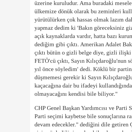
üzerine kuruludur. Ama buradaki mesele
ülkemize dönük olarak bu zeminleri kull
yürütülürken çok hassas olmak lazım da
yapmaz dedim ki 'Bakın göreceksiniz giz
açık kaynaklarda vardır, hatta bazı kuru
dediğim gibi çıktı. Amerikan Adalet Baka
çıktı bütün o gizli belge diye, gizli iliş
FETÖ'cü çıktı, Sayın Kılıçdaroğlu'nun söy
yıl önce söyledim' dedi. Köklü bir part
düşmemesi gerekir ki Sayın Kılıçdaroğ
kaçacağına dair bu ifadeyi kullandığında
olmayacağını kendisi bile biliyor."
CHP Genel Başkan Yardımcısı ve Parti 
Parti seçimi kaybetse bile sonuçlarına 
devam edecekler." dediğini dile getiren