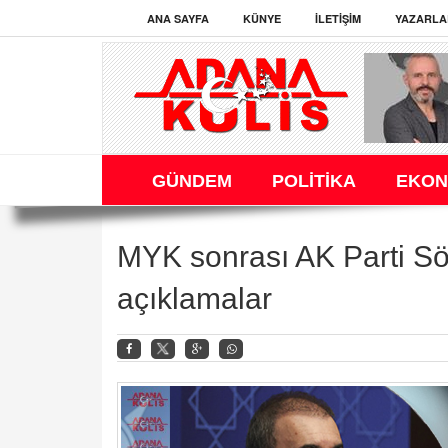
ANA SAYFA
KÜNYE
İLETIŞIM
YAZARLA
GÜNDEM
POLİTİKA
EKON
MYK sonrası AK Parti Sö
açıklamalar