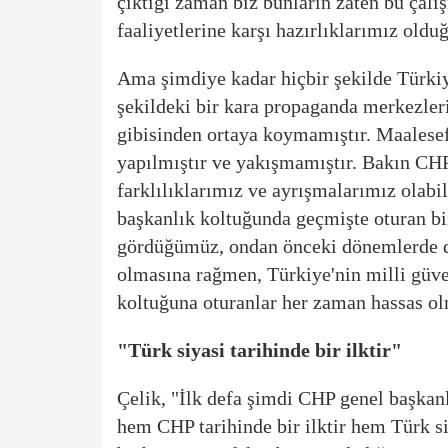
çıktığı zaman biz bunların zaten bu çal
faaliyetlerine karşı hazırlıklarımız oldu
Ama şimdiye kadar hiçbir şekilde Türkiy
şekildeki bir kara propaganda merkezler
gibisinden ortaya koymamıştır. Maalesef
yapılmıştır ve yakışmamıştır. Bakın CHP
farklılıklarımız ve ayrışmalarımız olabi
başkanlık koltuğunda geçmişte oturan bi
gördüğümüz, ondan önceki dönemlerde 
olmasına rağmen, Türkiye'nin milli güv
koltuğuna oturanlar her zaman hassas ol
"Türk siyasi tarihinde bir ilktir"
Çelik, "İlk defa şimdi CHP genel başkan
hem CHP tarihinde bir ilktir hem Türk siy