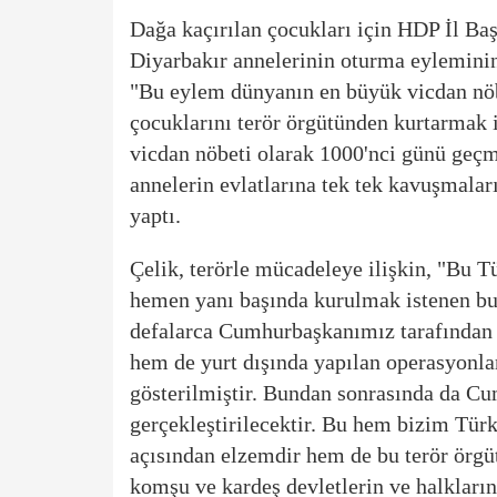
Dağa kaçırılan çocukları için HDP İl Baş
Diyarbakır annelerinin oturma eyleminin
"Bu eylem dünyanın en büyük vicdan nöb
çocuklarını terör örgütünden kurtarmak 
vicdan nöbeti olarak 1000'nci günü geçm
annelerin evlatlarına tek tek kavuşmalar
yaptı.
Çelik, terörle mücadeleye ilişkin, "Bu Tü
hemen yanı başında kurulmak istenen bu t
defalarca Cumhurbaşkanımız tarafından 
hem de yurt dışında yapılan operasyonlar
gösterilmiştir. Bundan sonrasında da Cu
gerçekleştirilecektir. Bu hem bizim Tür
açısından elzemdir hem de bu terör örgü
komşu ve kardeş devletlerin ve halkların