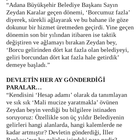
“Adana Büyükşehir Belediye Başkanı Sayın
Zeydan Karalar geçen dönemi, ‘Borcumuz fazla’
diyerek, sürekli ağlayarak ve bu bahane ile göze
dokunur bir hizmet üretmeden geçirdi. Yine geçen
dönemin son bir yılından itibaren ise taktik
değiştiren ve ağlamayı bırakan Zeydan bey,
‘Borcu gelirinden dört kat fazla olan belediyeyi,
geliri borcundan dört kat fazla hale getirdik’
demeye başladı.”
DEVLETİN HER AY GÖNDERDİĞİ
PARALAR…
“Kendisini ‘Hesap adamı’ olarak da tanımlayan
ve sık sık ‘Mali mucize yaratmakla’ övünen
Zeydan beyin verdiği bu bilgilere istinaden
soruyoruz: Özellikle son üç yıldır Belediyenin
gelirleri hangi alanlarda, hangi kalemlerde ne
kadar artmıştır? Devletin gönderdiği, İller
Bankası’nın bu gelirler içindeki payı nedir?