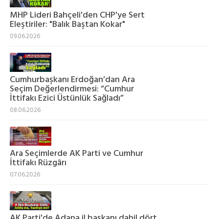
MHP Lideri Bahçeli'den CHP'ye Sert
Eleştiriler: "Balık Baştan Kokar"
09.06.2026
Cumhurbaşkanı Erdoğan’dan Ara
Seçim Değerlendirmesi: “Cumhur
İttifakı Ezici Üstünlük Sağladı”
08.06.2026
Ara Seçimlerde AK Parti ve Cumhur
İttifakı Rüzgârı
07.06.2026
AK Parti'de Adana il başkanı dahil dört