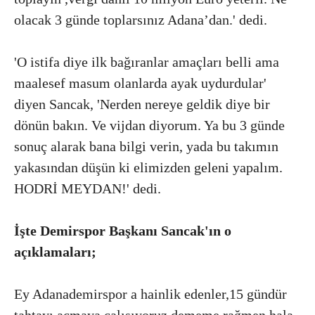
olacak 3 günde toplarsınız Adana’dan.' dedi.
'O istifa diye ilk bağıranlar amaçları belli ama
maalesef masum olanlarda ayak uydurdular'
diyen Sancak, 'Nerden nereye geldik diye bir
dönün bakın. Ve vijdan diyorum. Ya bu 3 günde
sonuç alarak bana bilgi verin, yada bu takımın
yakasından düşün ki elimizden geleni yapalım.
HODRİ MEYDAN!' dedi.
İşte Demirspor Başkanı Sancak'ın o
açıklamaları;
Ey Adanademirspor a hainlik edenler,15 gündür
tahtayı açmaya çalışıyoruz dememe rağmen,hala