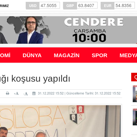
47.5055
63.8407
54.8356
USD
GBP
EUR
RIMIZ
OMİ
DÜNYA
MAGAZİN
SPOR
MEDY
ğı koşusu yapıldı
+
31.12.2022 15:52 | Güncelleme Tarihi: 31.12.2022 15:52
-