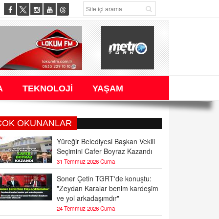
A
TEKNOLOJİ
YAŞAM
ÇOK OKUNANLAR
Yüreğir Belediyesi Başkan Vekili
Seçimini Cafer Boyraz Kazandı
31 Temmuz 2026 Cuma
Soner Çetin TGRT'de konuştu:
"Zeydan Karalar benim kardeşim
ve yol arkadaşımdır"
24 Temmuz 2026 Cuma