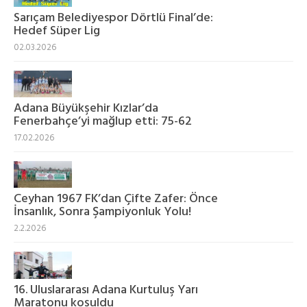
Sarıçam Belediyespor Dörtlü Final’de:
Hedef Süper Lig
02.03.2026
Adana Büyükşehir Kızlar’da
Fenerbahçe’yi mağlup etti: 75-62
17.02.2026
Ceyhan 1967 FK’dan Çifte Zafer: Önce
İnsanlık, Sonra Şampiyonluk Yolu!
2.2.2026
16. Uluslararası Adana Kurtuluş Yarı
Maratonu koşuldu