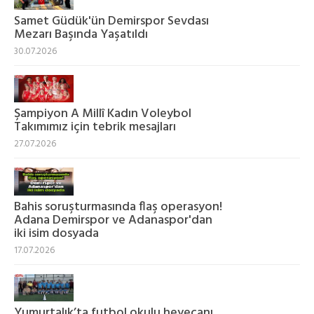
Samet Güdük'ün Demirspor Sevdası
Mezarı Başında Yaşatıldı
30.07.2026
Şampiyon A Millî Kadın Voleybol
Takımımız için tebrik mesajları
27.07.2026
Bahis soruşturmasında flaş operasyon!
Adana Demirspor ve Adanaspor'dan
iki isim dosyada
17.07.2026
Yumurtalık’ta futbol okulu heyecanı