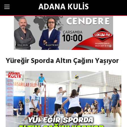
ADANA KULİS
Yüreğir Sporda Altın Çağını Yaşıyor