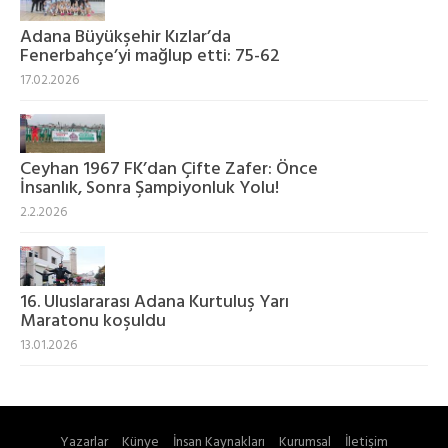
Adana Büyükşehir Kızlar’da
Fenerbahçe’yi mağlup etti: 75-62
17.02.2026
Ceyhan 1967 FK’dan Çifte Zafer: Önce
İnsanlık, Sonra Şampiyonluk Yolu!
2.2.2026
16. Uluslararası Adana Kurtuluş Yarı
Maratonu koşuldu
13.01.2026
Yazarlar
Künye
İnsan Kaynakları
Kurumsal
İletişim