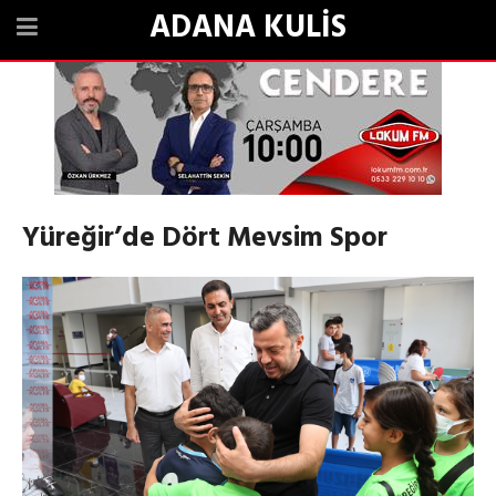
ADANA KULİS
Yüreğir’de Dört Mevsim Spor