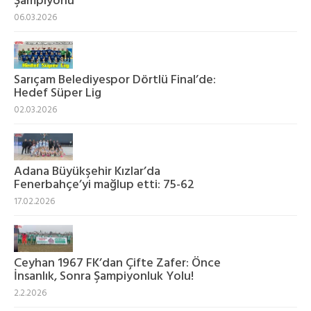
Şampiyonu
06.03.2026
Sarıçam Belediyespor Dörtlü Final’de:
Hedef Süper Lig
02.03.2026
Adana Büyükşehir Kızlar’da
Fenerbahçe’yi mağlup etti: 75-62
17.02.2026
Ceyhan 1967 FK’dan Çifte Zafer: Önce
İnsanlık, Sonra Şampiyonluk Yolu!
2.2.2026