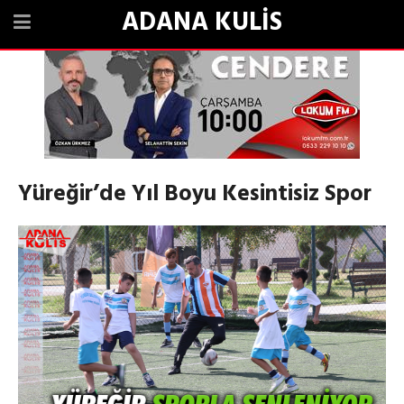
ADANA KULİS
Yüreğir’de Yıl Boyu Kesintisiz Spor