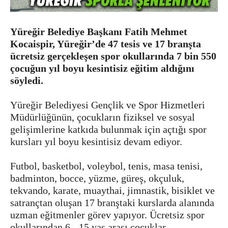
Yüreğir Belediye Başkanı Fatih Mehmet
Kocaispir, Yüreğir’de 47 tesis ve 17 branşta
ücretsiz gerçekleşen spor okullarında 7 bin 550
çocuğun yıl boyu kesintisiz eğitim aldığını
söyledi.
Yüreğir Belediyesi Gençlik ve Spor Hizmetleri
Müdürlüğünün, çocukların fiziksel ve sosyal
gelişimlerine katkıda bulunmak için açtığı spor
kursları yıl boyu kesintisiz devam ediyor.
Futbol, basketbol, voleybol, tenis, masa tenisi,
badminton, bocce, yüzme, güreş, okçuluk,
tekvando, karate, muaythai, jimnastik, bisiklet ve
satrançtan oluşan 17 branştaki kurslarda alanında
uzman eğitmenler görev yapıyor. Ücretsiz spor
okullarından 6 - 15 yaş arası çocuklar