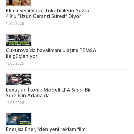
Klima Seçiminde Tüketicilerin Yüzde
49’u “Uzun Garanti Süresi” Diyor
12.05.2026
Çukurova’da havalimanı ulaşımı TEMSA
ile güçleniyor
12.05.2026
Lexus’un İkonik Modeli LFA Sınırlı Bir
Süre İçin Adana’da
12.05.2026
Enerjisa Enerji'den yeni reklam filmi