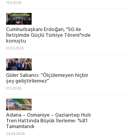
11.4.2026
Cumhurbaşkanı Erdoğan, “5G ile
İletişimde Güçlü Türkiye Töreni"nde
konuştu
31.03.2026
Güler Sabancı: “Ölçülemeyen hiçbir
şey geliştirilemez”
31.3.2026
Adana – Osmaniye – Gaziantep Hızlı
Tren Hattında Büyük İlerleme: %81
Tamamlandı
24.03.2026