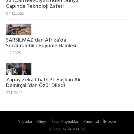
Sarıçam Belediyesi’nden Dünya
Çapında Teknoloji Zaferi
04.12.2025
SARSILMAZ’dan Afrika’da
Sürdürülebilir Büyüme Hamlesi
1.12.2025
Yapay Zeka ChatCPT Başkan Ali
Demirçalı’dan Özür Diledi
27.11.2025
Yazarlar
Künye
İnsan Kaynakları
Kurumsal
İletişim
© 2020 ADANA KULİS.