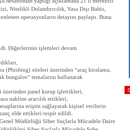
dya hesabından yaptığı açıklamada 21 il merkezli
i, Nitelikli Dolandırıcılık, Yasa Dışı Bahis,
üzenlenen operasyonların detayını paylaştı. Buna
ldi. Diğerlerinin işlemleri devam
dıkları,
a (Phishing) siteleri üzerinden “araç kiralama,
lık bungalov” temalarını kullanarak
i üzerinden panel kurup işlettikleri,
ra nakline aracılık ettikleri,
saplarına erişim sağlayarak kişisel verilerin
nç elde ettikleri tespit edildi.
 Genel Müdürlüğü Siber Suçlarla Mücadele Daire
üdürlükleri Siber Suçlarla Mücadele Şube