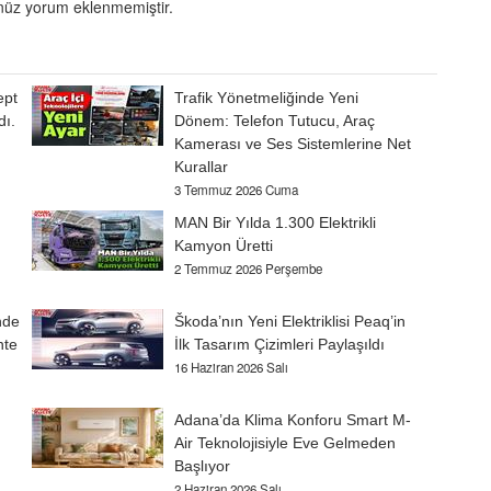
üz yorum eklenmemiştir.
ept
Trafik Yönetmeliğinde Yeni
dı.
Dönem: Telefon Tutucu, Araç
Kamerası ve Ses Sistemlerine Net
Kurallar
3 Temmuz 2026 Cuma
MAN Bir Yılda 1.300 Elektrikli
Kamyon Üretti
2 Temmuz 2026 Perşembe
nde
Škoda’nın Yeni Elektriklisi Peaq’in
nte
İlk Tasarım Çizimleri Paylaşıldı
16 Haziran 2026 Salı
Adana’da Klima Konforu Smart M-
Air Teknolojisiyle Eve Gelmeden
Başlıyor
2 Haziran 2026 Salı