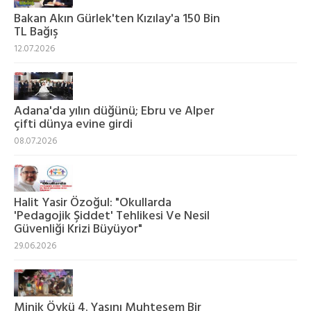
Bakan Akın Gürlek'ten Kızılay'a 150 Bin
TL Bağış
12.07.2026
Adana'da yılın düğünü; Ebru ve Alper
çifti dünya evine girdi
08.07.2026
Halit Yasir Özoğul: "Okullarda
'Pedagojik Şiddet' Tehlikesi Ve Nesil
Güvenliği Krizi Büyüyor"
29.06.2026
Minik Öykü 4. Yaşını Muhteşem Bir